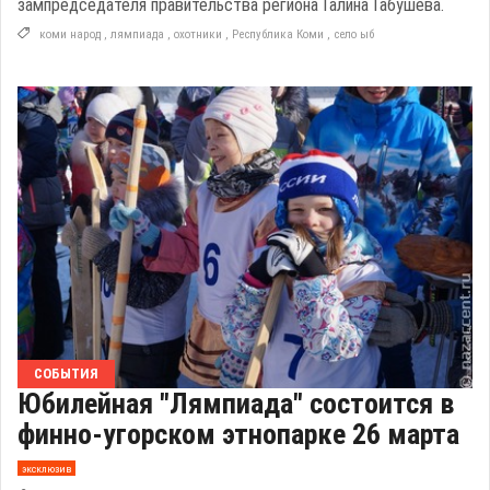
зампредседателя правительства региона Галина Габушева.
коми народ
,
лямпиада
,
охотники
,
Республика Коми
,
село ыб
СОБЫТИЯ
Юбилейная "Лямпиада" состоится в
финно-угорском этнопарке 26 марта
эксклюзив