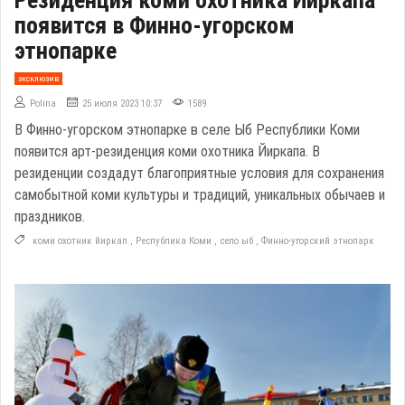
появится в Финно-угорском
этнопарке
эксклюзив
Polina
25 июля 2023 10:37
1589
В Финно-угорском этнопарке в селе Ыб Республики Коми
появится арт-резиденция коми охотника Йиркапа. В
резиденции создадут благоприятные условия для сохранения
самобытной коми культуры и традиций, уникальных обычаев и
праздников.
коми охотник йиркап
,
Республика Коми
,
село ыб
,
Финно-угорский этнопарк