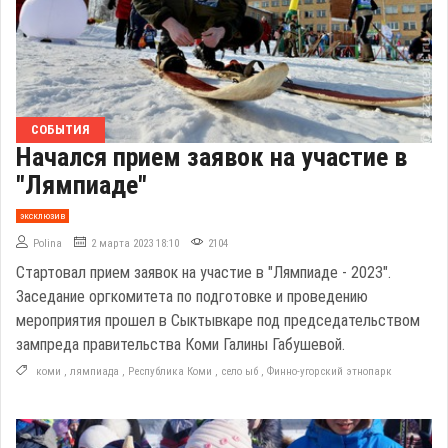
СОБЫТИЯ
Начался прием заявок на участие в
"Лямпиаде"
эксклюзив
Polina
2 марта 2023 18:10
2104
Стартовал прием заявок на участие в "Лямпиаде - 2023".
Заседание оргкомитета по подготовке и проведению
мероприятия прошел в Сыктывкаре под председательством
зампреда правительства Коми Галины Габушевой.
коми
,
лямпиада
,
Республика Коми
,
село ыб
,
Финно-угорский этнопарк