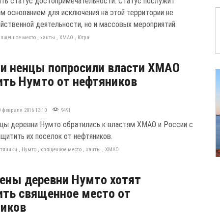
ать статус достопримечательности. Статус послужит
м основанием для исключения на этой территории не
яйственной деятельности, но и массовых мероприятий.
вященное место
,
ханты
,
ХМАО
,
Югра
и ненцы попросили власти ХМАО
ть Нумто от нефтяников
9 февраля 2016 13:10
9491
нцы деревни Нумто обратились к властям ХМАО и России с
ащитить их поселок от нефтяников.
тяники
,
Нумто
,
священное место
,
ханты
,
ХМАО
ены деревни Нумто хотят
ть священное место от
ников