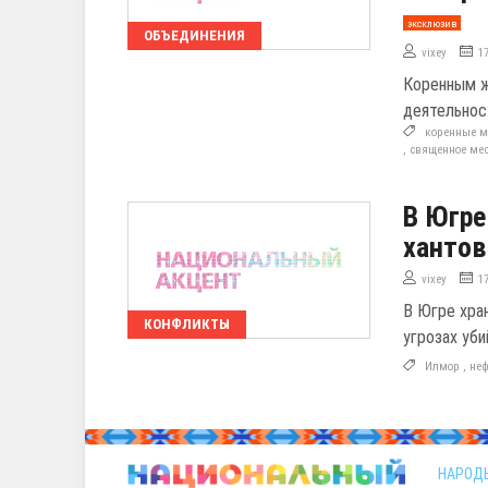
эксклюзив
ОБЪЕДИНЕНИЯ
vixey
1
Коренным ж
деятельнос
коренные м
,
священное ме
В Югре
хантов
vixey
1
В Югре хра
КОНФЛИКТЫ
угрозах уб
Илмор
,
не
НАРОД