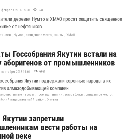
7 февраля 2016 15:50
9341
ители деревни Нумто в ХМАО просят защитить священное
жилье от нефтяников.
тяники
,
Нумто
,
священное место
,
ханты
,
ХМАО
ты Госсобрания Якутии встали на
 аборигенов от промышленников
8 сентября 2015 14:01
9893
оссобрания Якутии поддержали коренные народы в их
тив алмазодобывающей компании.
алочисленные народы
,
промышленники
,
разработки
,
священное место
,
ийский национальныйй район
,
Якутия
 Якутии запретили
шленникам вести работы на
ной реке