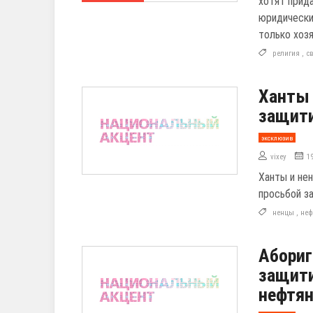
хотят прид
юридически
только хоз
религия
,
с
Ханты 
защити
эксклюзив
vixey
1
Ханты и не
просьбой з
ненцы
,
неф
Абориг
защити
нефтя