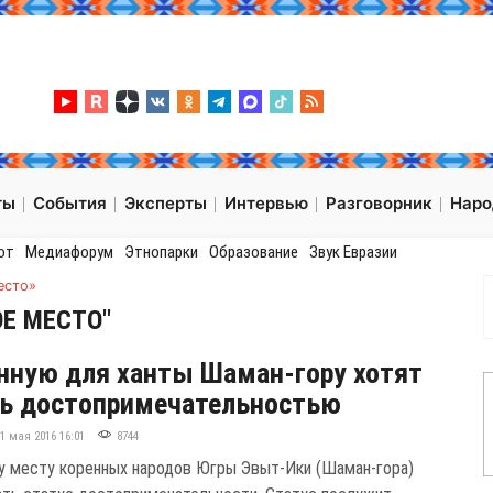
ты
События
Эксперты
Интервью
Разговорник
Нар
от
Медиафорум
Этнопарки
Образование
Звук Евразии
есто»
Е МЕСТО"
ную для ханты Шаман-гору хотят
ь достопримечательностью
11 мая 2016 16:01
8744
 месту коренных народов Югры Эвыт-Ики (Шаман-гора)