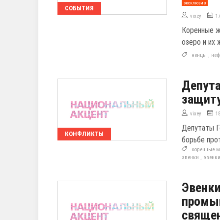
эксклюзив
СОБЫТИЯ
vixey
1
Коренные ж
озеро и их 
ненцы
,
неф
Депута
защиту
vixey
1
Депутаты Г
КОНФЛИКТЫ
борьбе про
коренные м
эвенки
,
эвенк
Эвенки
промы
священ