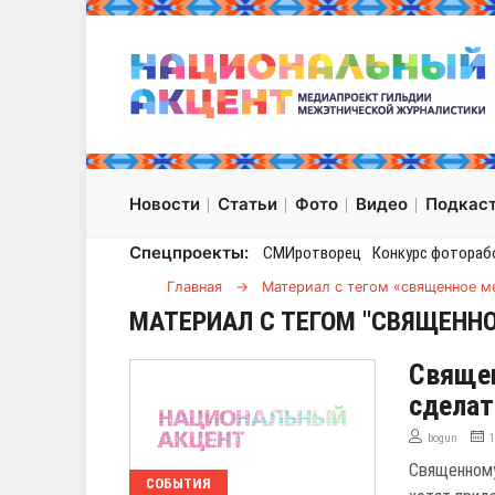
Новости
Статьи
Фото
Видео
Подкас
Спецпроекты:
СМИротворец
Конкурс фотораб
Главная
→
Материал с тегом «священное м
МАТЕРИАЛ С ТЕГОМ "СВЯЩЕННО
Священ
сделат
bogun
Священному
СОБЫТИЯ