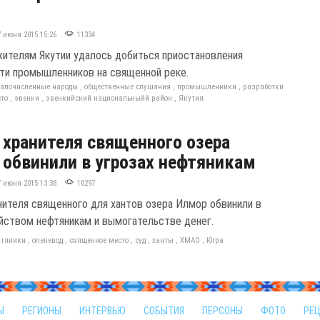
7 июня 2015 15:26
11334
ителям Якутии удалось добиться приостановления
ти промышленников на священной реке.
алочисленные народы
,
общественные слушания
,
промышленники
,
разработки
сто
,
эвенки
,
эвенкийский национальныйй район
,
Якутия
 хранителя священного озера
 обвинили в угрозах нефтяникам
7 июня 2015 13:38
10297
нителя священного для хантов озера Илмор обвинили в
ийством нефтяникам и вымогательстве денег.
фтяники
,
оленевод
,
священное место
,
суд
,
ханты
,
ХМАО
,
Югра
Ы
РЕГИОНЫ
ИНТЕРВЬЮ
СОБЫТИЯ
ПЕРСОНЫ
ФОТО
РЕ