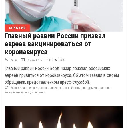
СОБЫТИЯ
Главный раввин России призвал
евреев вакцинироваться от
коронавируса
Polina
17 июня 2021 17:08
2495
Главный раввин России Берл Лазар призвал российских
евреев привиться от коронавируса. Об этом заявил в своем
обращении, представленном пресс-службой.
Берл Лазар
,
евреи
,
коронавирус
,
народы России
,
пандемия
,
раввин
,
Российские евреи
,
эпидемия