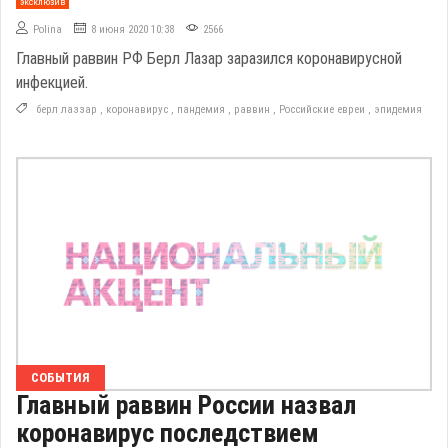
эксклюзив
Polina
8 июня 2020 10:38
2566
Главный раввин РФ Берл Лазар заразился коронавирусной
инфекцией.
берл лаззар
,
коронавирус
,
пандемия
,
раввин
,
Российские евреи
,
эпидемия
СОБЫТИЯ
Главный раввин России назвал
коронавирус последствием