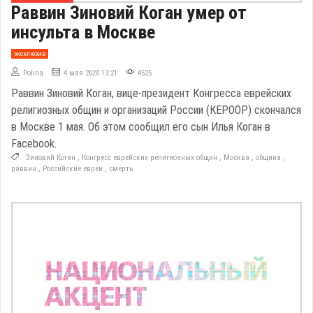
Раввин Зиновий Коган умер от
инсульта в Москве
эксклюзив
Polina
4 мая 2020 13:21
4525
Раввин Зиновий Коган, вице-президент Конгресса еврейских
религиозных общин и организаций России (КЕРООР) скончался
в Москве 1 мая. Об этом сообщил его сын Илья Коган в
Facebook.
Зиновий Коган
,
Конгресс еврейских религиозных общин
,
Москва
,
община
,
раввин
,
Российские евреи
,
смерть