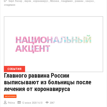
Берл Лазар
,
евреи
,
коронавирус
,
Москва
,
пандемия
,
раввин
,
ханука
,
эпидемия
СОБЫТИЯ
Главного раввина России
выписывают из больницы после
лечения от коронавируса
эксклюзив
Polina
12 июня 2020 16:51
2047