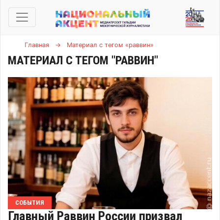
Главная
→
Материал с тегом «раввин»
МАТЕРИАЛ С ТЕГОМ "РАВВИН"
СОБЫТИЯ
Главный Раввин России призвал