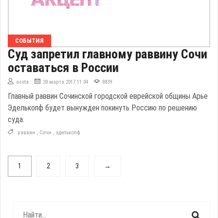
СОБЫТИЯ
Суд запретил главному раввину Сочи
оставаться в России
aseta
30 марта 2017 11:04
8839
Главный раввин Сочинской городской еврейской общины Арье
Эделькопф будет вынужден покинуть Россию по решению
суда.
раввин
,
Сочи
,
эделькопф
1
2
3
→