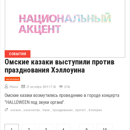
СОБЫТИЯ
Омские казаки выступили против
празднования Хэллоуина
эксклюзив
Polina
21 октября 2019 17:30
5736
Омские казаки возмутились проведению в городе концерта
"HALLOWEEN под звуки органа".
казаки
,
казачество
,
Омск
,
празднование
,
протест
,
Хэллоуин
...