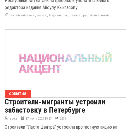
Республики Алтай. Они потребовали уволить главного
редактора издания Айсулу Кыйгасову.
алтайский язык
,
газета
,
Журналисты
,
протест
,
республика алтай
СОБЫТИЯ
Строители-мигранты устроили
забастовку в Петербурге
aseta
17 июля 2020 15:27
2278
Строители "Лахта Центра" устроили протестную акцию на