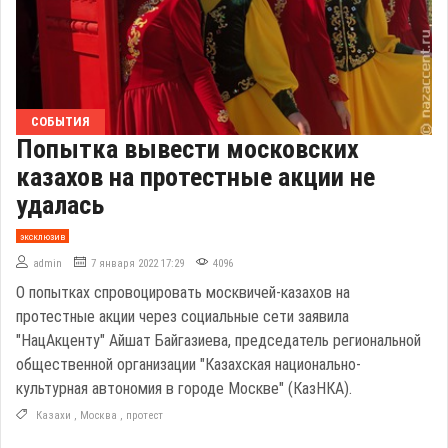
СОБЫТИЯ
Попытка вывести московских
казахов на протестные акции не
удалась
эксклюзив
admin
7 января 2022 17:29
4096
О попытках спровоцировать москвичей-казахов на
протестные акции через социальные сети заявила
"НацАкценту" Айшат Байгазиева, председатель региональной
общественной организации "Казахская национально-
культурная автономия в городе Москве" (КазНКА).
Казахи
,
Москва
,
протест