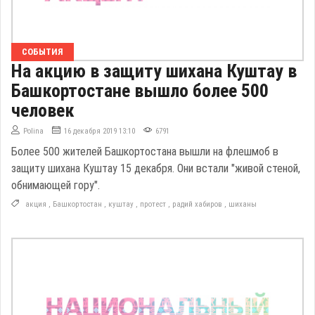
СОБЫТИЯ
На акцию в защиту шихана Куштау в
Башкортостане вышло более 500
человек
Polina
16 декабря 2019 13:10
6791
Более 500 жителей Башкортостана вышли на флешмоб в
защиту шихана Куштау 15 декабря. Они встали "живой стеной,
обнимающей гору".
акция
,
Башкортостан
,
куштау
,
протест
,
радий хабиров
,
шиханы