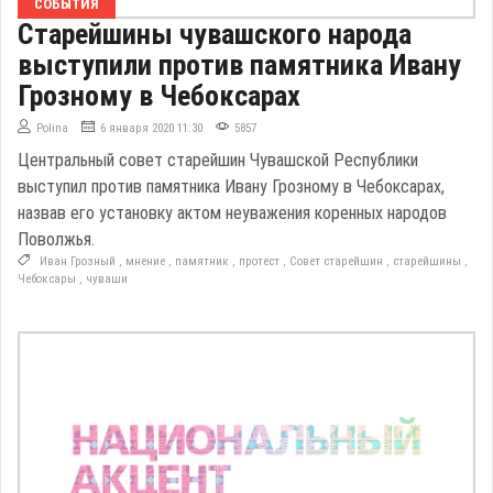
СОБЫТИЯ
Старейшины чувашского народа
выступили против памятника Ивану
Грозному в Чебоксарах
Polina
6 января 2020 11:30
5857
Центральный совет старейшин Чувашской Республики
выступил против памятника Ивану Грозному в Чебоксарах,
назвав его установку актом неуважения коренных народов
Поволжья.
Иван Грозный
,
мнение
,
памятник
,
протест
,
Совет старейшин
,
старейшины
,
Чебоксары
,
чуваши