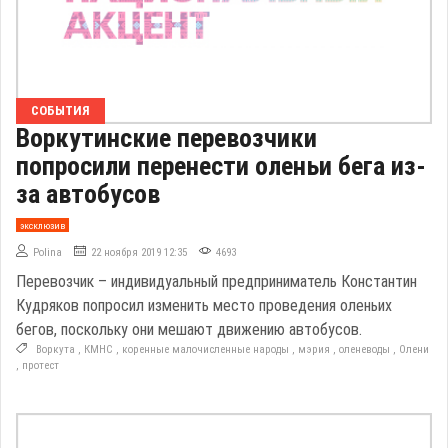
СОБЫТИЯ
Воркутинские перевозчики
попросили перенести оленьи бега из-
за автобусов
эксклюзив
Polina
22 ноября 2019 12:35
4693
Перевозчик – индивидуальный предприниматель Константин
Кудряков попросил изменить место проведения оленьих
бегов, поскольку они мешают движению автобусов.
Воркута
,
КМНС
,
коренные малочисленные народы
,
мэрия
,
оленеводы
,
Олени
,
протест