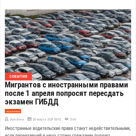
СОБЫТИЯ
Мигрантов с иностранными правами
после 1 апреля попросят пересдать
экзамен ГИБДД
эксклюзив
domcheva
28 марта 2024 08:42
2166
Иностранные водительские права станут недействительными,
если переехавший в нашу страну гражданин получит