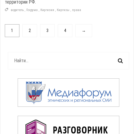
территории РФ.
водитель
,
Госдума
,
Киргизия
,
Киргизы
,
права
1
2
3
4
→