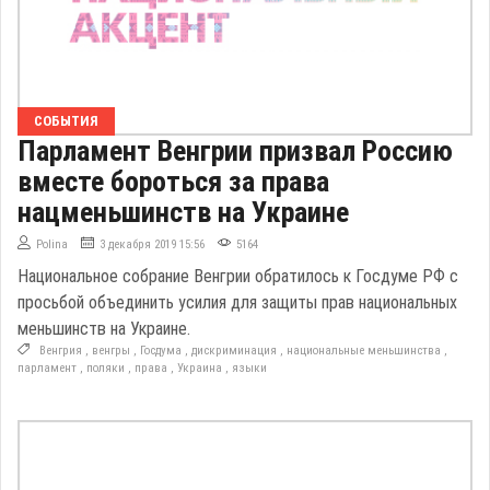
СОБЫТИЯ
Парламент Венгрии призвал Россию
вместе бороться за права
нацменьшинств на Украине
Polina
3 декабря 2019 15:56
5164
Национальное собрание Венгрии обратилось к Госдуме РФ с
просьбой объединить усилия для защиты прав национальных
меньшинств на Украине.
Венгрия
,
венгры
,
Госдума
,
дискриминация
,
национальные меньшинства
,
парламент
,
поляки
,
права
,
Украина
,
языки