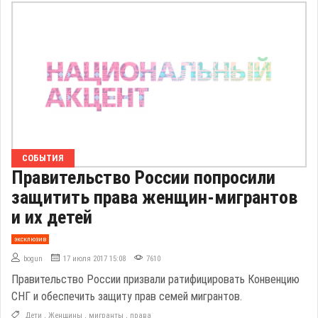
СОБЫТИЯ
Правительство России попросили
защитить права женщин-мигрантов
и их детей
эксклюзив
bogun
17 июля 2017 15:08
7610
Правительство России призвали ратифицировать Конвенцию
СНГ и обеспечить защиту прав семей мигрантов.
Дети
,
Женщины
,
мигранты
,
права