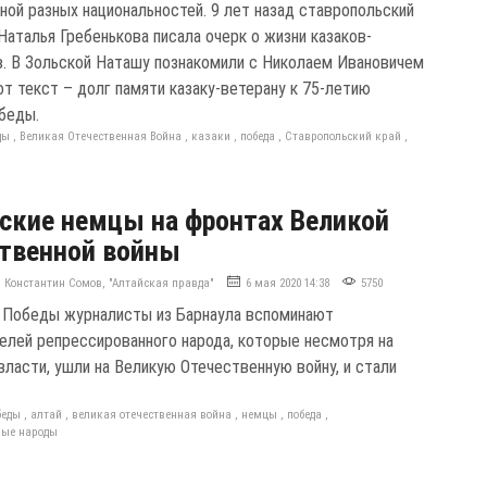
ной разных национальностей. 9 лет назад ставропольский
Наталья Гребенькова писала очерк о жизни казаков-
в. В Зольской Наташу познакомили с Николаем Ивановичем
от текст – долг памяти казаку-ветерану к 75-летию
беды.
ды
,
Великая Отечественная Война
,
казаки
,
победа
,
Ставропольский край
,
ские немцы на фронтах Великой
твенной войны
Константин Сомов, "Алтайская правда"
6 мая 2020 14:38
5750
 Победы журналисты из Барнаула вспоминают
елей репрессированного народа, которые несмотря на
власти, ушли на Великую Отечественную войну, и стали
беды
,
алтай
,
великая отечественная война
,
немцы
,
победа
,
ные народы