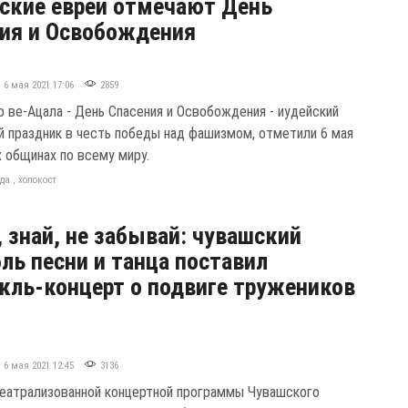
ские евреи отмечают День
ия и Освобождения
6 мая 2021 17:06
2859
 ве-Ацала - День Спасения и Освобождения - иудейский
й праздник в честь победы над фашизмом, отметили 6 мая
х общинах по всему миру.
еда
,
холокост
 знай, не забывай: чувашский
ль песни и танца поставил
кль-концерт о подвиге тружеников
6 мая 2021 12:45
3136
еатрализованной концертной программы Чувашского