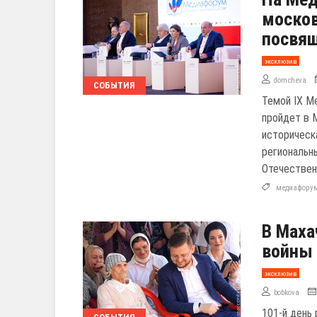
москов
посвя
эксклюзив
domcheva
СОБЫТИЯ
Темой IX М
пройдет в 
историческ
региональн
Отечествен
медиафору
В Маха
войны 
эксклюзив
bobkova
101-й день