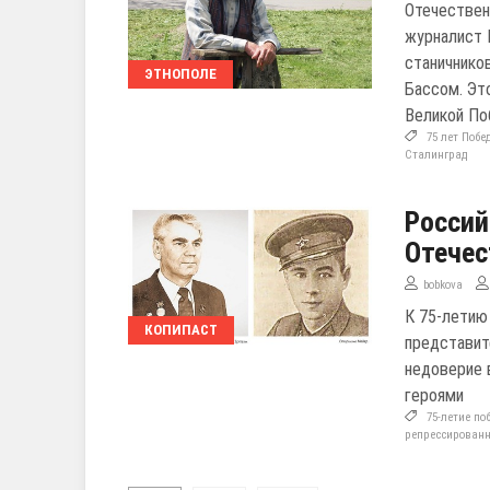
Отечествен
журналист 
станичнико
ЭТНОПОЛЕ
Бассом. Эт
Великой По
75 лет Побе
Сталинград
Россий
Отечес
bobkova
К 75-летию
КОПИПАСТ
представит
недоверие 
героями
75-летие по
репрессирован