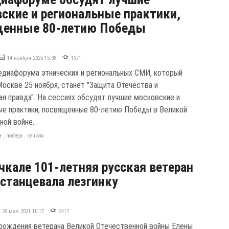
ские и региональные практики,
щенные 80-летию Победы
14 ноября 2025 15:08
1371
едиафорума этнических и региональных СМИ, который
Москве 25 ноября, станет "Защита Отечества и
ая правда". На сессиях обсудят лучшие московские и
ые практики, посвященные 80-летию Победы в Великой
ной войне.
м
,
победа
,
сучков
чкале 101-летняя русская ветеран
станцевала лезгинку
28 мая 2021 10:17
2417
 рождения ветерана Великой Отечественной войны Елены