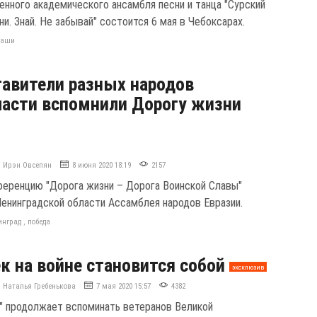
енного академического ансамбля песни и танца "Сурский
и. Знай. Не забывай" состоится 6 мая в Чебоксарах.
ваши
авители разных народов
асти вспомнили Дорогу жизни
Ирэн Овсепян
8 июня 2020 18:19
2157
ференцию "Дорога жизни – Дорога Воинской Славы"
Ленинградской области Ассамблея народов Евразии.
инград
,
победа
к на войне становится собой
эксклюзив
Наталья Гребенькова
7 мая 2020 15:57
4382
" продолжает вспоминать ветеранов Великой