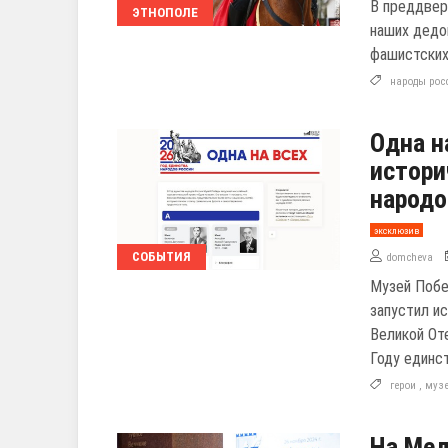
В преддвер
ЭТНОПОЛЕ
наших дедо
фашистских
народы рос
Одна н
истори
народо
эксклюзив
СОБЫТИЯ
domcheva
Музей Побе
запустил и
Великой От
Году единс
герои
,
муз
На Мед