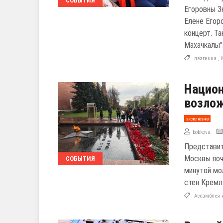
СОБЫТИЯ
Егоровны З
Елене Егор
концерт. Т
Махачкалы"
лезгинка
,
Нацио
возлож
эксклюзив
bobkova
Представит
Москвы поч
СОБЫТИЯ
минутой мо
стен Кремл
Ассамблея 