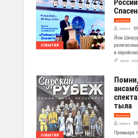
Россий
Спасен
эксклюзив
bobkova
Йом Шихрур
религиозны
СОБЫТИЯ
в еврейски
евреи
,
поб
Помни,
ансамб
спекта
тыла
эксклюзив
bobkova
Премьера т
СОБЫТИЯ