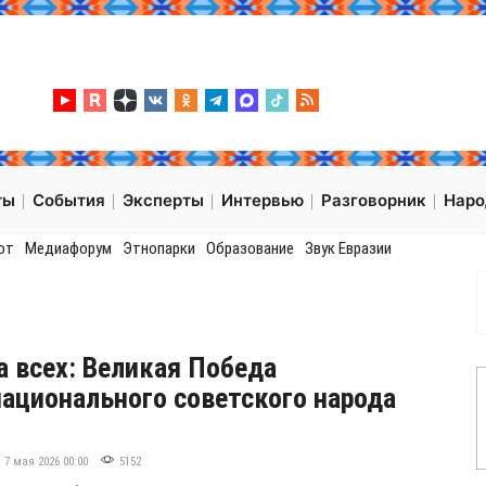
ты
События
Эксперты
Интервью
Разговорник
Нар
от
Медиафорум
Этнопарки
Образование
Звук Евразии
а всех: Великая Победа
ационального советского народа
7 мая 2026 00:00
5152