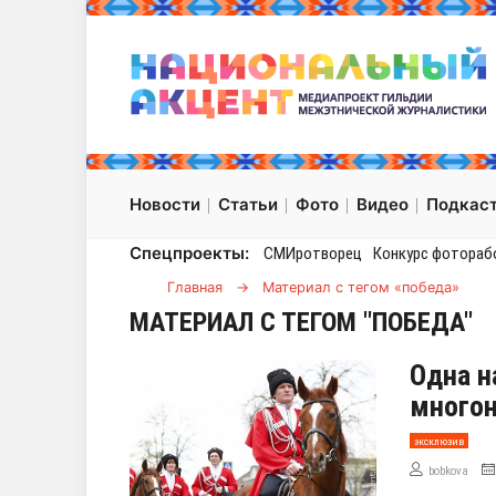
Новости
Статьи
Фото
Видео
Подкас
Спецпроекты:
СМИротворец
Конкурс фотораб
Главная
→
Материал с тегом «победа»
МАТЕРИАЛ С ТЕГОМ "ПОБЕДА"
Одна н
многон
эксклюзив
bobkova