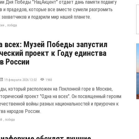
ии Дня Победы "НацАкцент" отдает дань памяти подвигу
в и прадедов, которые все вместе сумели разгромить
 захватчиков и подарили мир нашей планете.
сии
,
победа
а всех: Музей Победы запустил
ческий проект к Году единства
в России
19 февраля 2026 13:02
1948
ды, который расположен на Поклонной горе в Москве,
сторический проект "Одна на всех". Он посвященный героям
ечественной войны разных национальностей и приурочен к
тва народов России.
ей
,
победа
иафоруме обсудят лучшие