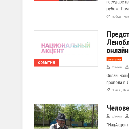
государств
рубеж. Помн
победа
,
чу
Предст
Ленобл
онлайн
эксклюзив
СОБЫТИЯ
bobkova
Онлайн-кон
провела в 
9 мая
,
Лен
Челове
bobkova
"НацАкцент