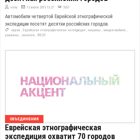
vixey
13 июля 2015 15:27
9267
Автомобили четвертой Еврейской этнографической
экспедиции посетят десятки российских городов.
евреи
,
Еврейская этнографическая экспедиция
,
иешивы
,
мицва-мобили
,
раввины
,
синагоги
,
ФЕОР
ОБЪЕДИНЕНИЯ
Еврейская этнографическая
экспедиция охватит 70 городов