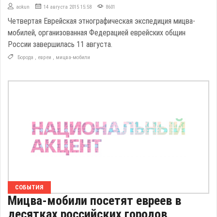
aokun
14 августа 2015 15:58
8601
Четвертая Еврейская этнографическая экспедиция мицва-
мобилей, организованная Федерацией еврейских общин
России завершилась 11 августа.
Борода
,
евреи
,
мицва-мобили
СОБЫТИЯ
Мицва-мобили посетят евреев в
десятках российских городов