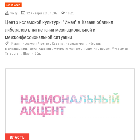
эксклюзив
vixey
12 января 2015 13:02
10520
Центр исламской культуры "Иман" в Казани обвинил
либералов в нагнетании межнациональной и
межконфессиональной ситуации.
Иман
,
исламский центр
,
Казань
,
карикатура
,
либералы
,
межнациональные отношения
,
межрелигиозные отношения
,
пророк Мухаммед
,
Татарстан
,
Шарли Эбдо
ВЛАСТЬ