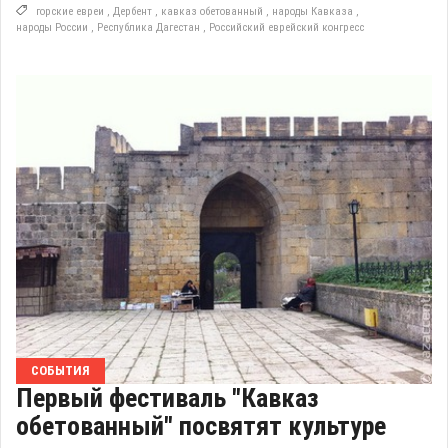
горские евреи
,
Дербент
,
кавказ обетованный
,
народы Кавказа
,
народы России
,
Республика Дагестан
,
Российский еврейский конгресс
СОБЫТИЯ
Первый фестиваль "Кавказ
обетованный" посвятят культуре