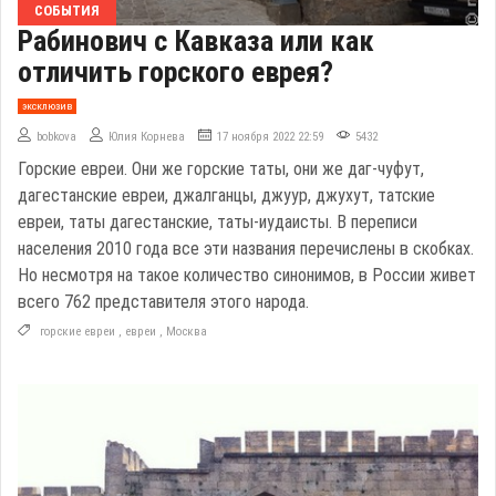
СОБЫТИЯ
Рабинович с Кавказа или как
отличить горского еврея?
эксклюзив
bobkova
Юлия Корнева
17 ноября 2022 22:59
5432
Горские евреи. Они же горские таты, они же даг-чуфут,
дагестанские евреи, джалганцы, джуур, джухут, татские
евреи, таты дагестанские, таты-иудаисты. В переписи
населения 2010 года все эти названия перечислены в скобках.
Но несмотря на такое количество синонимов, в России живет
всего 762 представителя этого народа.
горские евреи
,
евреи
,
Москва