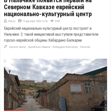
Северном Кавказе еврейский
национально-культурный центр
Polina
15 декабря 2022 16:56
3148
Еврейский национально-культурный центр построят в
Нальчике. С такой инициативой выступили представители
горско-еврейской общины Кабардино-Балкарии.
горские евреи
,
еврейская община
,
Кабардино-Балкария
,
Нальчик