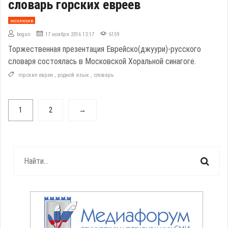
словарь горских евреев
эксклюзив
bogun
17 ноября 2016 13:17
6159
Торжественная презентация Еврейско(джуури)-русского
словаря состоялась в Московской Хоральной синагоге.
горские евреи
,
родной язык
,
словарь
1
2
→