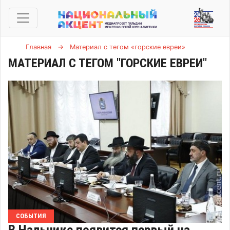
Главная
→
Материал с тегом «горские евреи»
МАТЕРИАЛ С ТЕГОМ "ГОРСКИЕ ЕВРЕИ"
СОБЫТИЯ
В Нальчике появится первый на