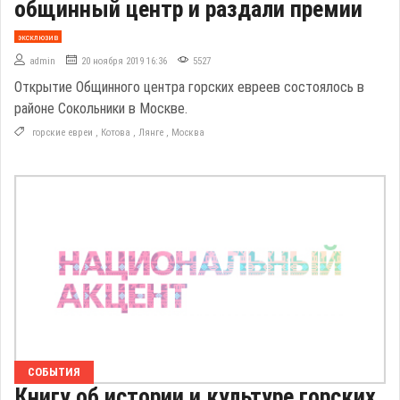
общинный центр и раздали премии
эксклюзив
admin
20 ноября 2019 16:36
5527
Открытие Общинного центра горских евреев состоялось в
районе Сокольники в Москве.
горские евреи
,
Котова
,
Лянге
,
Москва
СОБЫТИЯ
Книгу об истории и культуре горских