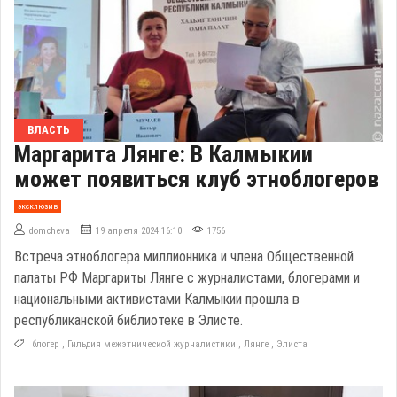
ВЛАСТЬ
Маргарита Лянге: В Калмыкии
может появиться клуб этноблогеров
эксклюзив
domcheva
19 апреля 2024 16:10
1756
Встреча этноблогера миллионника и члена Общественной
палаты РФ Маргариты Лянге с журналистами, блогерами и
национальными активистами Калмыкии прошла в
республиканской библиотеке в Элисте.
блогер
,
Гильдия межэтнической журналистики
,
Лянге
,
Элиста