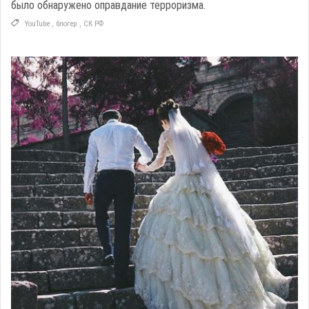
было обнаружено оправдание терроризма.
YouTube
,
блогер
,
СК РФ