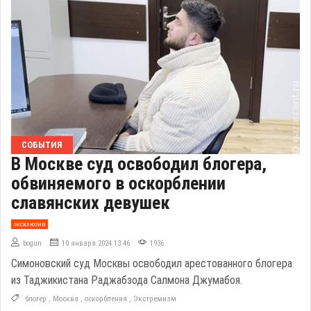
СОБЫТИЯ
В Москве суд освободил блогера,
обвиняемого в оскорблении
славянских девушек
эксклюзив
bogun
10 января 2024 13:46
1936
Симоновский суд Москвы освободил арестованного блогера
из Таджикистана Раджабзода Салмона Джумабоя.
блогер
,
Москва
,
оскорбления
,
Экстремизм