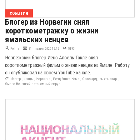
СОБЫТИЯ
Блогер из Норвегии снял
короткометражку о жизни
ямальских ненцев
Polina
21 января 2020 16:13
5193
Норвежский блогер Йенс Алсель Такле снял
короткометражный фильм о жизни ненцев на Ямале. Работу
он опубликовал на своем YouTube канале.
блогер
,
ненцы
,
Норвегия
,
Республика Коми
,
Салехард
,
сыктывкар
,
Ямало-Ненецкий автономный округ