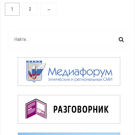
1
2
→