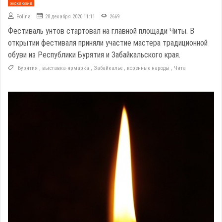
эксклюзив
Polina
28 декабря 2020 11:11
2669
Фестиваль унтов стартовал на главной площади Читы. В
открытии фестиваля приняли участие мастера традиционной
обуви из Республики Бурятия и Забайкальского края.
Бурятия
,
выставка-ярмарка
,
Забайкалье
,
коренные народы
,
Чита