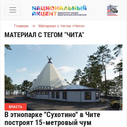
Главная
→
Материал с тегом «Чита»
МАТЕРИАЛ С ТЕГОМ "ЧИТА"
ВЛАСТЬ
В этнопарке "Сухотино" в Чите
построят 15-метровый чум