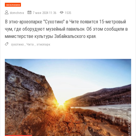
эксклюзив
domcheva
7 мая 2024 11:36
1535
В этно-археопарке "Сухотино" в Чите появится 15-метровый
чум, где оборудуют музейный павильон. Об этом сообщили в
министерстве культуры Забайкальского края.
сухотино
,
Чита
,
этнопарк