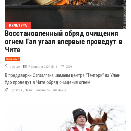
КУЛЬТУРА
Восстановленный обряд очищения
огнем Гал угаал впервые проведут в
Чите
эксклюзив
sergeyo
7 февраля 2024 15:16
2529
В преддверии Сагаалгана шаманы центра "Тэнгэри" из Улан-
Удэ проведут в Чите обряд очищения огнем.
Бурятия
,
Чита
,
шаманизм
,
шаманы