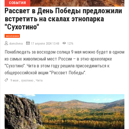
СОБЫТИЯ
Рассвет в День Победы предложили
встретить на скалах этнопарка
"Сухотино"
эксклюзив
domcheva
17 апреля 2024 13:48
1276
Понаблюдать за восходом солнца 9 мая можно будет в одном
из самых живописный мест России – в этно-археопарке
"Сухотино". Чита в этом году решила присоединиться к
общероссийской акции "Рассвет Победы".
9 мая
,
сухотино
,
Чита