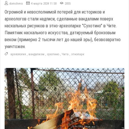
domcheva
4 марта 2024 11:58
2055
Огромной и невосполнимой потерей для историков и
археологов стали надписи, сделанные вандалами поверх
наскальных рисунков в этно-археопарке "Сухотино" в Чите.
Памятник наскального искусства, датируемый бронзовым
веком (примерно 2 тысячи лет до нашей эры), безвозвратно
уничтожен.
археология
,
вандализм
,
сухотино
,
Чита
,
этнопарк