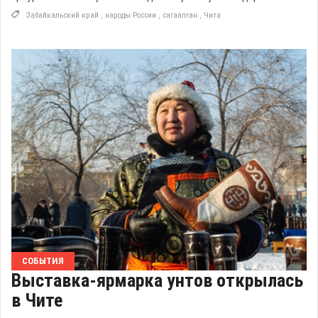
Забайкальский край
,
народы России
,
сагаалган
,
Чита
СОБЫТИЯ
Выставка-ярмарка унтов открылась
в Чите