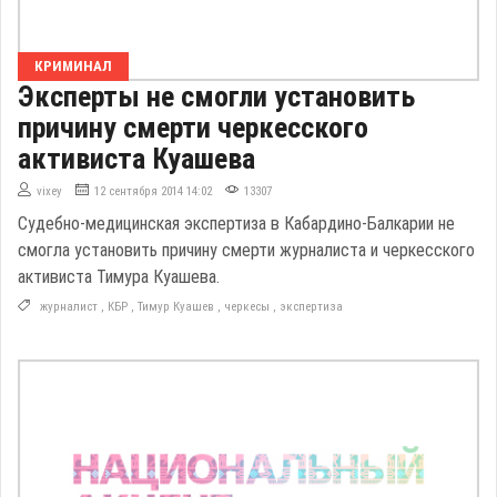
КРИМИНАЛ
Эксперты не смогли установить
причину смерти черкесского
активиста Куашева
vixey
12 сентября 2014 14:02
13307
Судебно-медицинская экспертиза в Кабардино-Балкарии не
смогла установить причину смерти журналиста и черкесского
активиста Тимура Куашева.
журналист
,
КБР
,
Тимур Куашев
,
черкесы
,
экспертиза