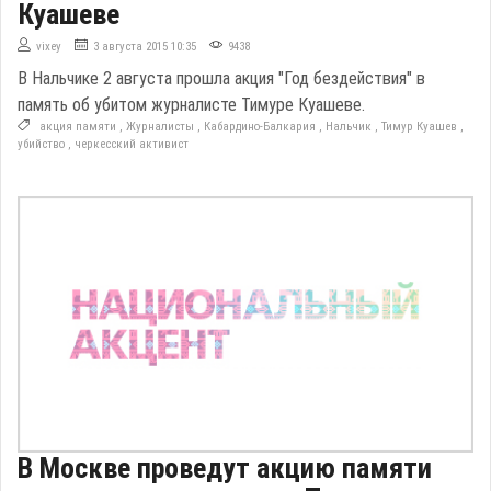
Куашеве
vixey
3 августа 2015 10:35
9438
В Нальчике 2 августа прошла акция "Год бездействия" в
память об убитом журналисте Тимуре Куашеве.
акция памяти
,
Журналисты
,
Кабардино-Балкария
,
Нальчик
,
Тимур Куашев
,
убийство
,
черкесский активист
В Москве проведут акцию памяти