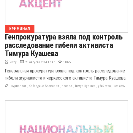
КРИМИНАЛ
Генпрокуратура взяла под контроль
расследование гибели активиста
Тимура Куашева
vixey
25 августа 2014 17:47
11025
Генеральная прокуратура взяла под контроль расследование
гибели журналиста и черкесского активиста Тимура Куашева.
журналист
,
Кабардино-Балкария
,
пропал
,
Тимур Куашев
,
убийство
,
черкесы