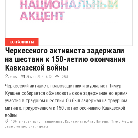
КОНФЛИКТЫ
Черкесского активиста задержали
на шествии к 150-летию окончания
Кавказской войны
vixey
21 мая 2014 16:02
12884
Черкесский активист, правозащитник и журналист Тимур
Куашев собирается обжаловать свое задержание во время
участия в траурном шествии. Он был задержан на траурном
митинге, приуроченном к 150-летию окончанию Кавказской
войны.
150-летие
,
активист
,
задержание
,
Кавказская война
,
Нальчик
,
Тимур Куашев
,
траурное шествие
,
черкесы