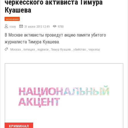
черкесского активиста Тимура
Куашева
эксклюзив
vixey
31 июля 2015 12:49
9780
В Москве активисты проведут акцию памяти убитого
журналиста Тимура Куашева.
Москва
,
петиция
,
подписи
,
Тимур Куашев
,
убийство
,
черкесы
КРИМИНАЛ