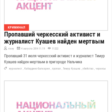
КРИМИНАЛ
Пропавший черкесский активист и
журналист Куашев найден мертвым
vixey
4 августа 2014 11:19
11222
Пропавший 31 июля черкесский активист и журналист Тимур
Куашев найден мертвым в пригороде Нальчика
журналист
,
Кабардино-Балкария
,
пропал
,
Тимур Куашев
,
убийство
,
черкесы