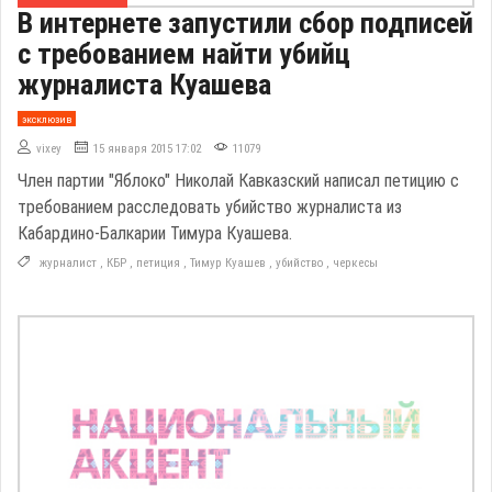
В интернете запустили сбор подписей
с требованием найти убийц
журналиста Куашева
эксклюзив
vixey
15 января 2015 17:02
11079
Член партии "Яблоко" Николай Кавказский написал петицию с
требованием расследовать убийство журналиста из
Кабардино-Балкарии Тимура Куашева.
журналист
,
КБР
,
петиция
,
Тимур Куашев
,
убийство
,
черкесы