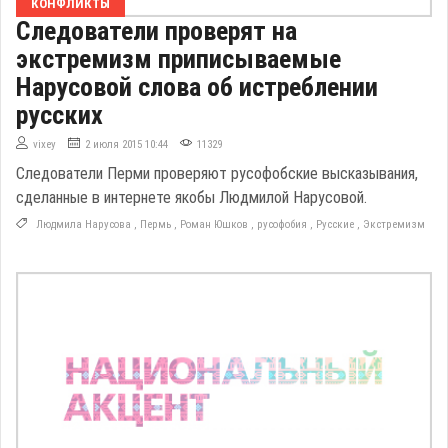
КОНФЛИКТЫ
Следователи проверят на
экстремизм приписываемые
Нарусовой слова об истреблении
русских
vixey
2 июля 2015 10:44
11329
Следователи Перми проверяют русофобские высказывания,
сделанные в интернете якобы Людмилой Нарусовой.
Людмила Нарусова
,
Пермь
,
Роман Юшков
,
русофобия
,
Русские
,
Экстремизм