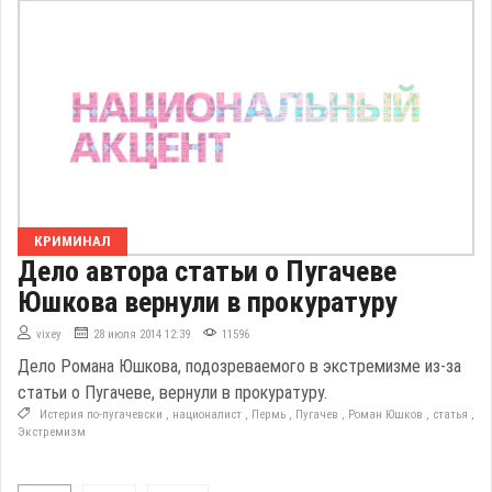
КРИМИНАЛ
Дело автора статьи о Пугачеве
Юшкова вернули в прокуратуру
vixey
28 июля 2014 12:39
11596
Дело Романа Юшкова, подозреваемого в экстремизме из-за
статьи о Пугачеве, вернули в прокуратуру.
Истерия по-пугачевски
,
националист
,
Пермь
,
Пугачев
,
Роман Юшков
,
статья
,
Экстремизм