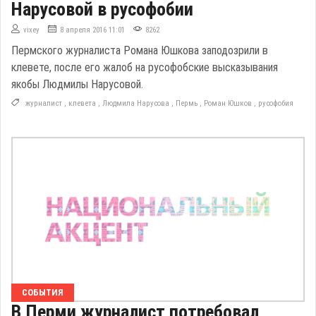
Нарусовой в русофобии
vixey
8 апреля 2016 11:01
8262
Пермского журналиста Романа Юшкова заподозрили в
клевете, после его жалоб на русофобские высказывания
якобы Людмилы Нарусовой.
журналист
,
клевета
,
Людмила Нарусова
,
Пермь
,
Роман Юшков
,
русофобия
СОБЫТИЯ
В Перми журналист потребовал