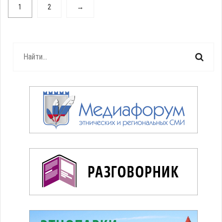
1
2
→