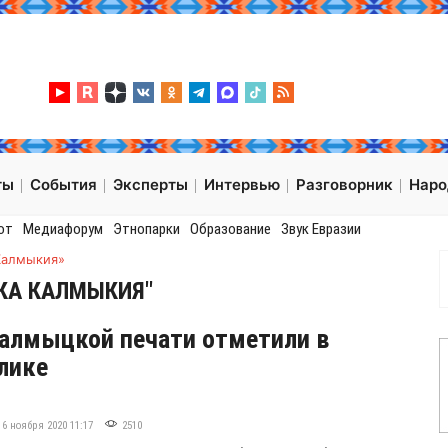
ты
События
Эксперты
Интервью
Разговорник
Нар
от
Медиафорум
Этнопарки
Образование
Звук Евразии
Калмыкия»
ИКА КАЛМЫКИЯ"
алмыцкой печати отметили в
лике
16 ноября 2020 11:17
2510