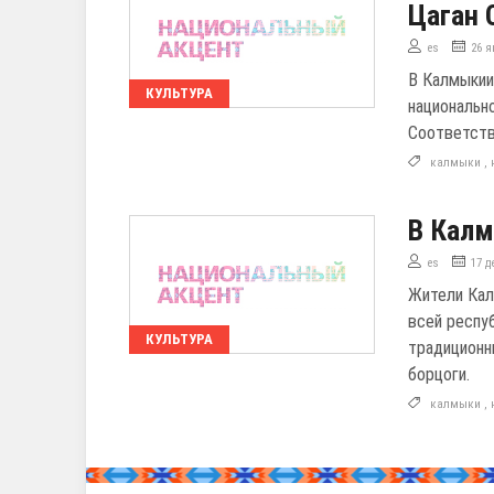
Цаган 
es
26 я
В Калмыкии
КУЛЬТУРА
национальн
Соответств
калмыки
,
В Калм
es
17 д
Жители Кал
всей респу
КУЛЬТУРА
традиционн
борцоги.
калмыки
,