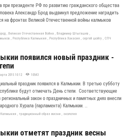
а при президенте РФ по развитию гражданского общества
еловека Александр Брод выдвинул предложение наградить
я на фронтах Великой Отечественной войны калмыков
Брод
,
Великая Отечественная Война
,
Владимир Штыгашев
,
лмыков
,
Республика Калмыкия
,
Республика Хакасия
,
сергей шойгу
,
СПЧ
ыкии появился новый праздник -
тепи
арта 2015 10:12
10543
иальный праздник появился в Калмыкии. В третью субботу
еспублике будут отмечать День степи. Соответствующие
в региональный закон о праздничных и памятных днях внесли
родного Хурала (парламента) Калмыкии. ...
а Калмыкия
,
традиционный образ жизни
,
экология
ыкии отметят праздник весны