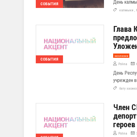
День калмы
СОБЫТИЯ
калмыки
,
Глава 
предло
Уложе
эксклюзив
СОБЫТИЯ
Polina
День Респу
учрежден в 
бату хасик
Член С
депор
героев
Polina