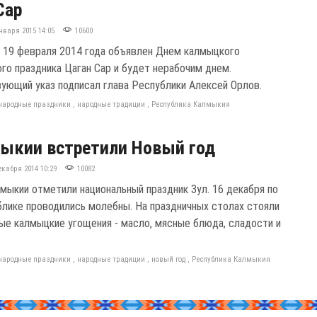
Сар
нваря 2015 14:05
10600
 19 февраля 2014 года объявлен Днем калмыцкого
ого праздника Цаган Сар и будет нерабочим днем.
ующий указ подписал глава Республики Алексей Орлов.
народные праздники
,
народные традиции
,
Республика Калмыкия
ыкии встретили Новый год
екабря 2014 10:29
10082
мыкии отметили национальный праздник Зул. 16 декабря по
блике проводились молебны. На праздничных столах стояли
ые калмыцкие угощения - масло, мясные блюда, сладости и
народные праздники
,
народные традиции
,
новый год
,
Республика Калмыкия