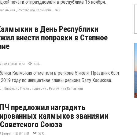
цкой печати отпраздновали в республике 15 ноября.
Калмыкия
,
Республика Калмыкия
,
сми
Калмыкии в День Республики
жил внести поправки в Степное
ние
6 июля 2020 10:33
3386
блики Калмыкия отметили в регионе 5 июля. Праздник был
2019 году по инициативе главы региона Бату Хасикова.
ов
,
Владимир Путин
,
поправки
,
Республика Калмыкия
ПЧ предложил наградить
тированных калмыков званиями
 Советского Союза
3 февраля 2020 17:21
5895