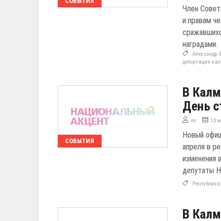
СОБЫТИЯ
Член Совет
и правам ч
сражавшихс
наградами.
Александр 
депортация ка
В Калм
День с
es
13 м
Новый офиц
СОБЫТИЯ
апреля в р
изменения 
депутаты На
Республик
В Калм