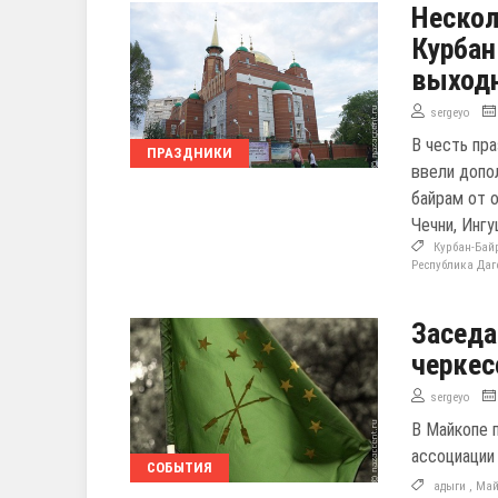
Нескол
Курбан
выход
sergeyo
В честь пр
ПРАЗДНИКИ
ввели допо
байрам от 
Чечни, Инг
Курбан-Ба
Республика Даг
Заседа
черкес
sergeyo
В Майкопе 
ассоциации
СОБЫТИЯ
адыги
,
Май