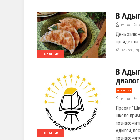
В Адыг
Polina
День халюж
пройдет на
Адыгея
,
ад
СОБЫТИЯ
В Адыг
диалог
эксклюзив
Polina
Проект "Шк
школе прим
познакомит
Адыгеи, по
СОБЫТИЯ
познакомят