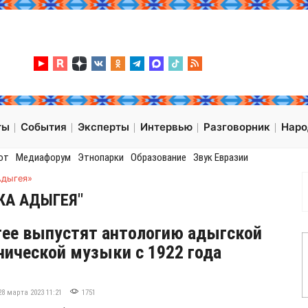
ты
События
Эксперты
Интервью
Разговорник
Нар
от
Медиафорум
Этнопарки
Образование
Звук Евразии
Адыгея»
КА АДЫГЕЯ"
ее выпустят антологию адыгской
ической музыки с 1922 года
28 марта 2023 11:21
1751