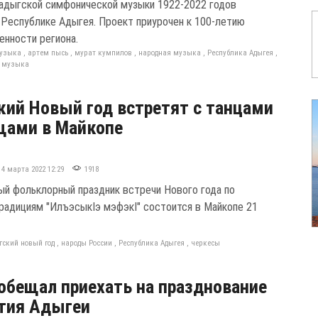
адыгской симфонической музыки 1922-2022 годов
 Республике Адыгея. Проект приурочен к 100-летию
енности региона.
музыка
,
артем пысь
,
мурат кумпилов
,
народная музыка
,
Республика Адыгея
,
 музыка
ий Новый год встретят с танцами
щами в Майкопе
14 марта 2022 12:29
1918
ый фольклорный праздник встречи Нового года по
радициям "ИлъэсыкIэ мэфэкI" состоится в Майкопе 21
гский новый год
,
народы России
,
Республика Адыгея
,
черкесы
обещал приехать на празднование
тия Адыгеи