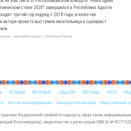
к на участие в III Республиканском конкурсе "Новогодняя
этническом стиле 2020" завершился в Республике Адыгея.
ходит третий год подряд с 2018 года, в качестве
 и автора проекта выступила писательница и сценарист
чеж.
конкурс
,
новогодние игрушки
,
Республика Адыгея
Ы
РЕГИОНЫ
ИНТЕРВЬЮ
СОБЫТИЯ
ПЕРСОНЫ
ФОТО
РЕ
те
Контактная информация
Законодательная база
Общественный с
стрирован Федеральной службой по надзору в сфере связи, информационн
каций (Роскомнадзор), свидетельство о регистрации СМИ Эл № ФС77-5229