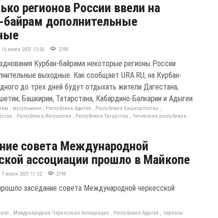
ько регионов России ввели на
-байрам дополнительные
ные
16 июля 2021 15:06
2390
азднования Курбан-байрама некоторые регионы России
лнительные выходные. Как сообщает URA.RU, на Курбан-
одного до трех дней будут отдыхать жители Дагестана,
ушетии, Башкирии, Татарстана, Кабардино-Балкарии и Адыгеи
йрам
,
мусульмане
,
Республика Адыгея
,
Республика Башкортостан
,
естан
,
Республика Ингушетия
,
Республика Татарстан
,
Чеченская республика
ние совета Международной
ской ассоциации прошло в Майкопе
7 июля 2021 11:52
2794
прошло заседание совета Международной черкесской
коп
,
Международная Черкесская Ассоциация
,
Республика Адыгея
,
черкесы