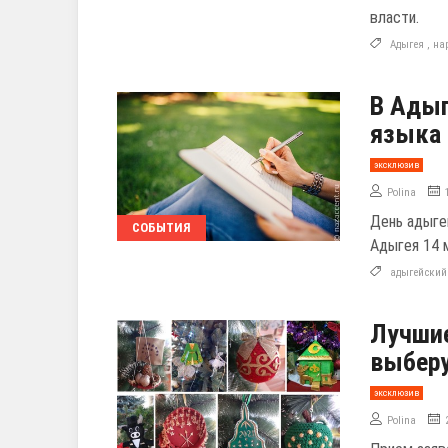
власти.
Адыгея
,
на
В Адыг
языка 
эксклюзив
Polina
День адыге
СОБЫТИЯ
Адыгея 14 
адыгейский
Лучшие
выберу
эксклюзив
Polina