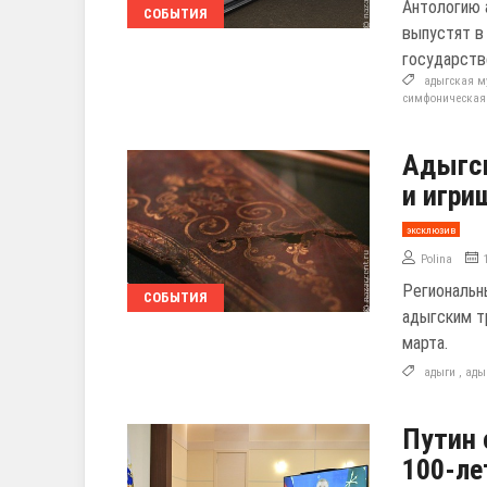
Антологию 
СОБЫТИЯ
выпустят в
государств
адыгская 
симфоническая
Адыгск
и игри
эксклюзив
Polina
Региональн
СОБЫТИЯ
адыгским т
марта.
адыги
,
ады
Путин 
100-ле