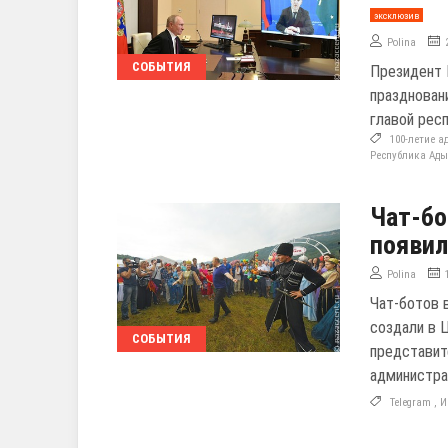
эксклюзив
Polina
СОБЫТИЯ
Президент 
празднован
главой рес
100-летие а
Республика Ады
Чат-бо
появил
Polina
Чат-ботов 
создали в 
СОБЫТИЯ
представит
администра
Telegram
,
И