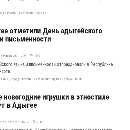
роды России
,
Республика Адыгея
ее отметили День адыгейского
и письменности
15 марта 2021 12:23
2677
йского языка и письменности отпраздновали в Республике
марта.
 язык
,
народы России
,
Республика Адыгея
,
родной язык
 новогодние игрушки в этностиле
т в Адыгее
23 декабря 2020 15:03
7114