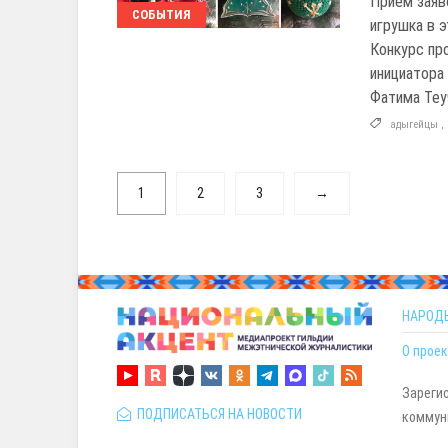
Прием заяво
СОБЫТИЯ
игрушка в 
Конкурс про
инициатора
Фатима Теу
адыгейцы
,
1
2
3
→
НАРОД
О проек
Зареги
ПОДПИСАТЬСЯ НА НОВОСТИ
коммуни