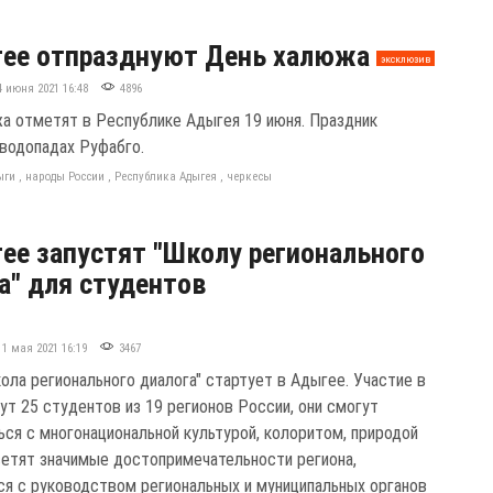
ее отпразднуют День халюжа
эксклюзив
4 июня 2021 16:48
4896
а отметят в Республике Адыгея 19 июня. Праздник
 водопадах Руфабго.
ыги
,
народы России
,
Республика Адыгея
,
черкесы
ее запустят "Школу регионального
а" для студентов
11 мая 2021 16:19
3467
ола регионального диалога" стартует в Адыгее. Участие в
ут 25 студентов из 19 регионов России, они смогут
ься с многонациональной культурой, колоритом, природой
сетят значимые достопримечательности региона,
ся с руководством региональных и муниципальных органов