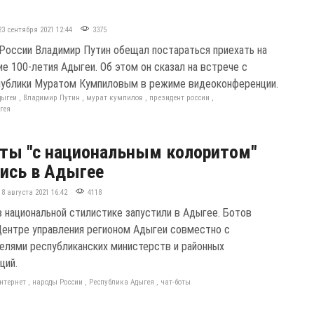
23 сентября 2021 12:44
3375
России Владимир Путин обещал постараться приехать на
ие 100-летия Адыгеи. Об этом он сказал на встрече с
публики Муратом Кумпиловым в режиме видеоконференции.
дыгеи
,
Владимир Путин
,
мурат кумпилов
,
президент россии
,
гея
ты "с национальным колоритом"
ись в Адыгее
18 августа 2021 16:42
4118
в национальной стилистике запустили в Адыгее. Ботов
Центре управления регионом Адыгеи совместно с
елями республиканских министерств и районных
ций.
нтернет
,
народы России
,
Республика Адыгея
,
чат-боты