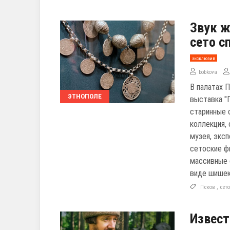
Звук 
сето с
эксклюзив
bobkova
В палатах 
ЭТНОПОЛЕ
выставка "
старинные 
коллекция,
музея, экс
сетоские фи
массивные 
виде шишек
Псков
,
сет
Извест