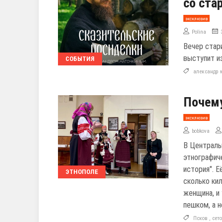
со ст
эксклюзив
Polina
Вечер стар
выступит и
СОБЫТИЯ
александр 
Почему
эксклюзив
bobkova
В Централь
этнографич
история". Е
ЭТНОПОЛЕ
сколько ки
женщина, и 
пешком, а н
Псков
,
сет