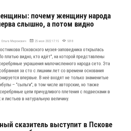
женщины: почему женщину народа
перва слышно, а потом видно
Ольга Миронович
25 мая 2022 17:15
5018
Постникова Псковского музея-заповедника открылась
По платью видно, кто идёт", на которой представлены
серебряные украшения малочисленного народа сето. Эта
 собранная за сто с лишним лет со времени основания
понируется впервые. В неё входят не только знаменитые
булы – "сыльги", в том числе авторские, но также
серебряные цепи причудливого плетения с подвесками в
 и листьев в натуральную величину.
о
ный сказитель выступит в Пскове