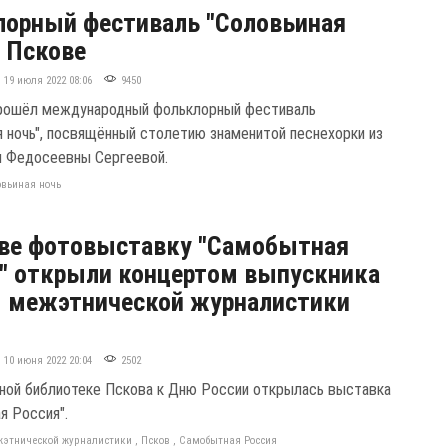
орный фестиваль "Соловьиная
в Пскове
19 июля 2022 08:06
9450
рошёл международный фольклорный фестиваль
я ночь", посвящённый столетию знаменитой песнехорки из
и Федосеевны Сергеевой.
овьиная ночь
ве фотовыставку "Самобытная
" открыли концертом выпускника
 межэтнической журналистики
10 июня 2022 20:04
2502
ной библиотеке Пскова к Дню России открылась выставка
я Россия".
жэтнической журналистики
,
Псков
,
Самобытная Россия