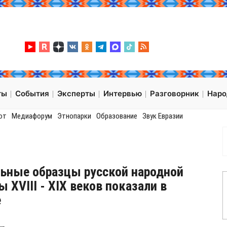
ты
События
Эксперты
Интервью
Разговорник
Нар
от
Медиафорум
Этнопарки
Образование
Звук Евразии
ьные образцы русской народной
 XVIII - XIX веков показали в
е