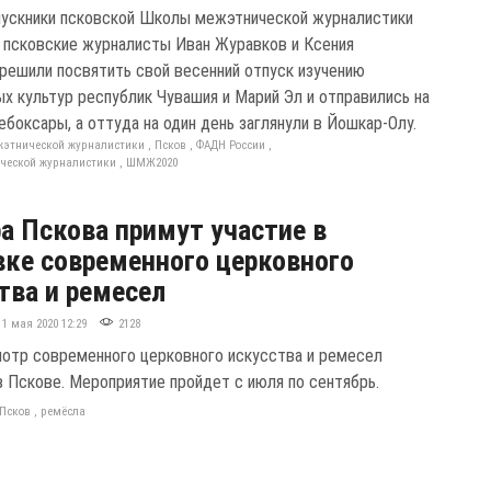
ускники псковской Школы межэтнической журналистики
, псковские журналисты Иван Журавков и Ксения
решили посвятить свой весенний отпуск изучению
ых культур республик Чувашия и Марий Эл и отправились на
боксары, а оттуда на один день заглянули в Йошкар-Олу.
жэтнической журналистики
,
Псков
,
ФАДН России
,
ческой журналистики
,
ШМЖ2020
а Пскова примут участие в
ке современного церковного
тва и ремесел
11 мая 2020 12:29
2128
отр современного церковного искусства и ремесел
в Пскове. Мероприятие пройдет с июля по сентябрь.
Псков
,
ремёсла