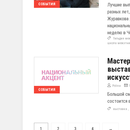
СОБЫТИЯ
Лучшие вып
разных лет
Журавкова 
национальн
неделю в Че
Гильдия ме
школа межэтни
Мастер
выстав
искусс
Polina
СОБЫТИЯ
Большой см
состоится 
выставка
,
1
2
3
4
→