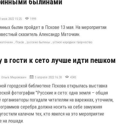
аринными былинами
3 мая 2022 15:25
1999
инных былин пройдет в Пскове 13 мая. На мероприятии
звестный сказитель Александр Маточкин.
маточкин
,
Псков
,
русские былины
,
устное народное творчество
 в гости к сето лучше идти пешком
Ольга Миронович
5 апреля 2022 16:30
4345
ной городской библиотеке Пскова открылась выставка
еской фотографии "Русские и сето: одна земля – общая
ё организаторы погадали читателям на варежках, уточнили,
лограммов серебра должна носить на себе замужняя
угостили калачом тех, кто явился на это мероприятие
е на лошади.
о