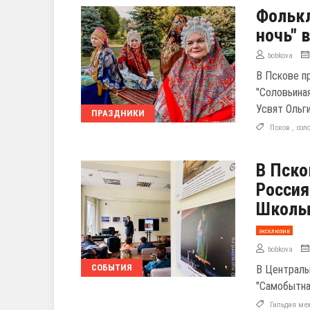
Фолькл
ночь" 
bobkova
В Пскове п
"Соловьина
Усвят Ольг
ПРАЗДНИКИ
Псков
,
сол
В Пско
Россия
Школы
эксклюзив
bobkova
СОБЫТИЯ
В Централь
"Самобытна
Гильдия ме