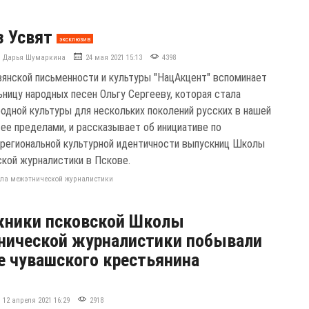
з Усвят
эксклюзив
Дарья Шумаркина
24 мая 2021 15:13
4398
вянской письменности и культуры "НацАкцент" вспоминает
ьницу народных песен Ольгу Сергееву, которая стала
одной культуры для нескольких поколений русских в нашей
 ее пределами, и рассказывает об инициативе по
региональной культурной идентичности выпускниц Школы
кой журналистики в Пскове.
ла межэтнической журналистики
кники псковской Школы
нической журналистики побывали
е чувашского крестьянина
12 апреля 2021 16:29
2918