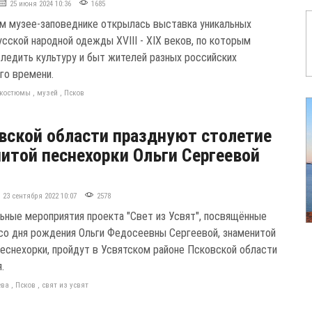
25 июня 2024 10:36
1685
м музее-заповеднике открылась выставка уникальных
усской народной одежды XVIII - XIX веков, по которым
ледить культуру и быт жителей разных российских
го времени.
костюмы
,
музей
,
Псков
вской области празднуют столетие
итой песнехорки Ольги Сергеевой
23 сентября 2022 10:07
2578
ьные мероприятия проекта "Свет из Усвят", посвящённые
со дня рождения Ольги Федосеевны Сергеевой, знаменитой
песнехорки, пройдут в Усвятском районе Псковской области
.
ева
,
Псков
,
свят из усвят