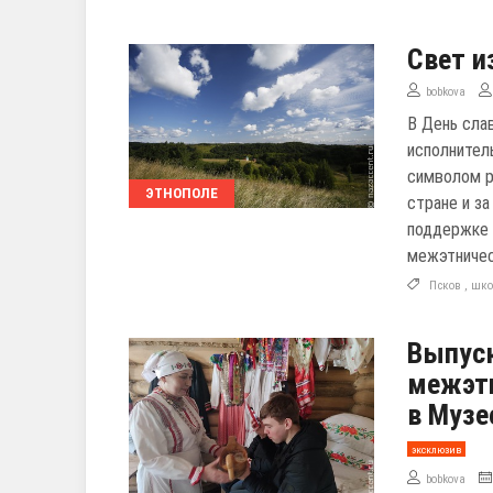
Свет и
bobkova
В День сла
исполнител
символом р
ЭТНОПОЛЕ
стране и за
поддержке 
межэтничес
Псков
,
шко
Выпус
межэт
в Музе
эксклюзив
bobkova