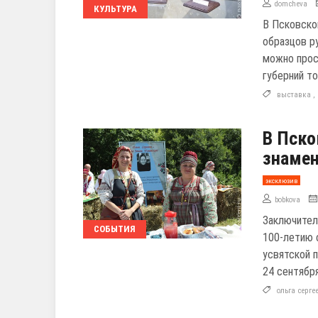
domcheva
КУЛЬТУРА
В Псковско
образцов р
можно прос
губерний то
выставка
,
В Пско
знамен
эксклюзив
bobkova
Заключител
СОБЫТИЯ
100-летию 
усвятской 
24 сентября
ольга серге