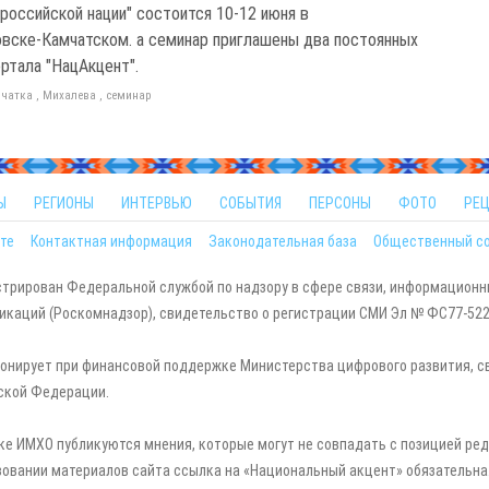
 российской нации" состоится 10-12 июня в
вске-Камчатском. а семинар приглашены два постоянных
ортала "НацАкцент".
чатка
,
Михалева
,
семинар
Ы
РЕГИОНЫ
ИНТЕРВЬЮ
СОБЫТИЯ
ПЕРСОНЫ
ФОТО
РЕ
те
Контактная информация
Законодательная база
Общественный с
стрирован Федеральной службой по надзору в сфере связи, информационн
каций (Роскомнадзор), свидетельство о регистрации СМИ Эл № ФС77-5229
онирует при финансовой поддержке Министерства цифрового развития, с
ской Федерации.
ке ИМХО публикуются мнения, которые могут не совпадать с позицией ред
зовании материалов сайта ссылка на «Национальный акцент» обязательна