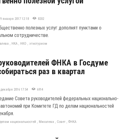
венно полезной услугой
19 января 2017 12:18
8202
бщественно полезных услуг дополнят пунктами о
льном сотрудничестве.
алева
,
НКА
,
НКО
,
этнотуризм
руководителей ФНКА в Госдуме
собираться раз в квартал
 декабря 2016 17:54
6914
едание Совета руководителей федеральных национально-
 автономий при Комитете ГД по делам национальностей
екабря.
 делам национальностей
,
Михалева
,
Совет
,
ФНКА