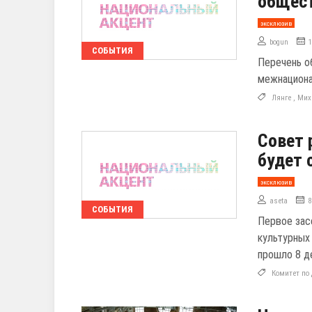
общест
эксклюзив
bogun
СОБЫТИЯ
Перечень о
межнациона
Лянге
,
Мих
Совет 
будет 
эксклюзив
aseta
8
СОБЫТИЯ
Первое зас
культурных
прошло 8 д
Комитет по