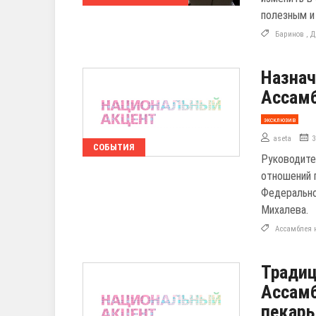
полезным и
Баринов
,
Д
Назнач
Ассамб
эксклюзив
aseta
3
СОБЫТИЯ
Руководите
отношений 
Федерально
Михалева.
Ассамблея 
Традиц
Ассамб
пекарь