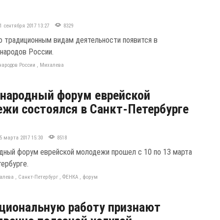
1 сентября 2017 13:27
8329
о традиционным видам деятельности появится в
народов России.
народов России
,
Михалева
народный форум еврейской
жи состоялся в Санкт-Петербурге
5 марта 2017 15:30
8518
ный форум еврейской молодежи прошел с 10 по 13 марта
тербурге.
алева
,
Санкт-Петербург
,
ФЕНКА
,
форум
циональную работу признают