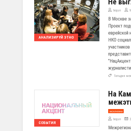
Не вы
bogun
В Москве з
Проект по
еврейской 
АНАЛИЗИРУЙ ЭТНО
НКО социал
участников
представит
"НацАкцент
журналисти
Гильдия ме
На Кам
межэт
эксклюзив
bogun
СОБЫТИЯ
Межрегиона