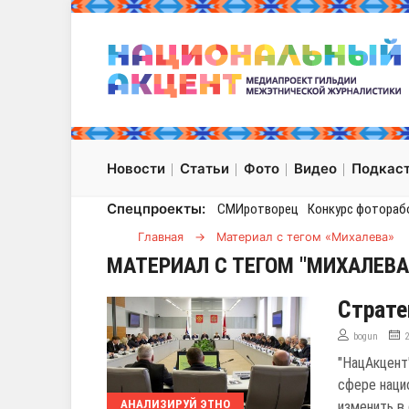
Новости
Статьи
Фото
Видео
Подкас
Спецпроекты:
СМИротворец
Конкурс фотораб
Главная
→
Материал с тегом «Михалева»
МАТЕРИАЛ С ТЕГОМ "МИХАЛЕВА
Страте
bogun
"НацАкцент
сфере нацио
АНАЛИЗИРУЙ ЭТНО
изменить в