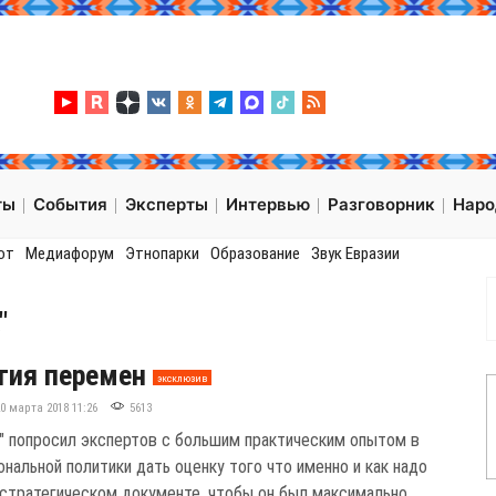
ты
События
Эксперты
Интервью
Разговорник
Нар
от
Медиафорум
Этнопарки
Образование
Звук Евразии
"
гия перемен
эксклюзив
20 марта 2018 11:26
5613
" попросил экспертов с большим практическим опытом в
нальной политики дать оценку того что именно и как надо
 стратегическом документе, чтобы он был максимально