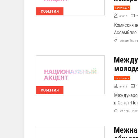
эксклюзив
СОБЫТИЯ
aseta
2
Комиссия п
Ассамблее 
Ассамблея 
Между
молоде
эксклюзив
aseta
1
СОБЫТИЯ
Международ
в Санкт-Пе
евреи
,
Мих
Межна