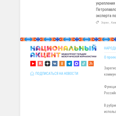
укрепления
Петропавло
эксперта п
Зорин
,
Кам
НАРОД
О проек
Зареги
ПОДПИСАТЬСЯ НА НОВОСТИ
коммуни
Функци
Россий
В рубри
исполь