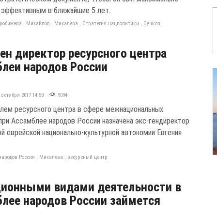
 эффективным в ближайшие 5 лет.
робижева
,
Михайлов
,
Михалева
,
Стратегия нацполитики
,
Сучков
ен директор ресурсного центра
леи народов России
 октября 2017 14:50
9094
лем ресурсного центра в сфере межнациональных
при Ассамблее народов России назначена экс-гендиректор
й еврейской национально-культурной автономии Евгения
народов России
,
Михалева
,
ресурсный центр
ионными видами деятельности в
лее народов России займется