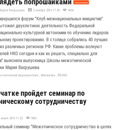
глядеть попрошайками
эксклюзив
Мария Вахрушева
2 ноября 2016 17:30
5455
авершился форум "Клуб межнациональных инициатив".
дытожил двухлетнюю деятельность Федеральной
национально-культурной автономии по обучению лидеров
ьному проектированию. В столице собрались 40 лучших
 из различных регионов РФ. Какие проблемы волнуют
елей НКО сегодня и как их решать, специально для
а" выясняла выпускница Школы межэтнической
ки Мария Вахрушева.
жэтнической журналистики
,
Михалева
,
ФЕНКА
чатке пройдет семинар по
ническому сотрудничеству
2 июня 2015 11:22
9851
льный семинар "Межэтническое сотрудничество в целях