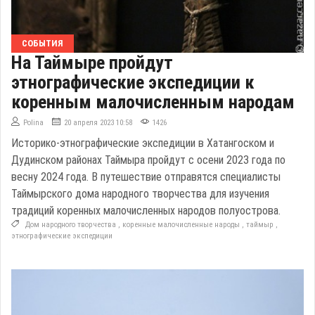
СОБЫТИЯ
На Таймыре пройдут
этнографические экспедиции к
коренным малочисленным народам
Polina
20 апреля 2023 10:58
1426
Историко-этнографические экспедиции в Хатангоском и
Дудинском районах Таймыра пройдут с осени 2023 года по
весну 2024 года. В путешествие отправятся специалисты
Таймырского дома народного творчества для изучения
традиций коренных малочисленных народов полуострова.
Дом народного творчества
,
коренные малочисленные народы
,
таймыр
,
этнографические экспедиции