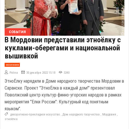
СОБЫТИЯ
В Мордовии представили этноёлку с
куклами-оберегами и национальной
вышивкой
эксклюзив
Polina
30 декабря 2022 15:18
3240
ЭтноЁлку нарядили в Доме народного творчества Мордовии в
Саранске. Проект "ЭтноЁлка в каждый дом!" презентовал
Поволжский центр культур финно-угорских народов в рамках
мероприятия "Елки России": Культурный код понятным
языком".
декоративно-прикладное искусство
,
Дом народного творчества
,
Мордовия
,
этноёлка