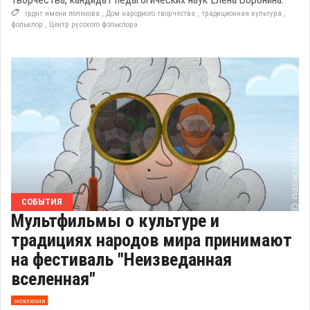
грднт имени поленова
,
Дом народного творчества
,
традиционная культура
,
фольклор
,
Центр русского фольклора
СОБЫТИЯ
Мультфильмы о культуре и
традициях народов мира принимают
на фестиваль "Неизведанная
вселенная"
эксклюзив