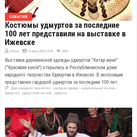
СОБЫТИЯ
Костюмы удмуртов за последние
100 лет представили на выставке в
Ижевске
Polina
15 мая 2023 18:04
2085
Выставка деревенской одежды удмуртов "Катар мунё"
("Красивая кукла") открылась в Республиканском доме
народного творчества Удмуртии в Ижевске. В экспозиции
представлен гардероб удмуртов за последние 100 лет.
Дом народного творчества
,
народная одежда
,
национальный костюм
,
Удмуртия
,
удмуртский костюм
,
удмурты