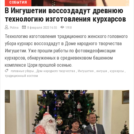
СОБЫТИЯ
В Ингушетии воссоздадут древнюю
технологию изготовления курхарсов
Polina
8 февраля 2023 16:55
1918
Технологию изготовления традиционного женского головного
убора курхарс воссоздадут в Доме народного творчества
Ингушетии. Уже прошли работы по фотовидеофиксации
курхарсов, обнаруженных в средневековом башенном
комплексе Цори прошлой осенью.
головные уборы
,
Дом народного творчества
,
Ингушетия
,
ингуши
,
курхарсы
,
традиционный костюм