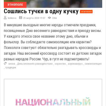
ЭТНОПОЛЕ
Сошлись тучки в одну кучку
эксклюзив
bobkova
25 марта 2020 19:07
3366
В минувшие выходные многие народы отмечали праздники,
посвященные Дню весеннего равноденствия и приходу весны.
У каждого этноса свое название этому дню, обычаи и
фольклор. Вы соблюдаете самоизоляцию или карантин?
Психологи советуют обязательно разгадывать кроссворды и
загадки. Наш весенний кроссворд состоит из детских загадок
разных народов России. Чур, в гугл не подсматривать!
весна
,
День весеннего равноденствия
,
карантин
,
коронавирус
,
самоизоляция
,
традиции