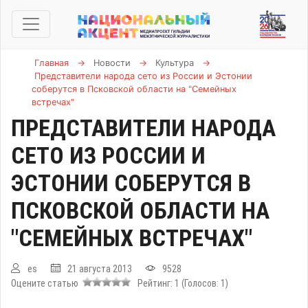
Главная
→
Новости
→
Культура
→
Представители народа сето из России и Эстонии
соберутся в Псковской области на "Семейных
встречах"
ПРЕДСТАВИТЕЛИ НАРОДА
СЕТО ИЗ РОССИИ И
ЭСТОНИИ СОБЕРУТСЯ В
ПСКОВСКОЙ ОБЛАСТИ НА
"СЕМЕЙНЫХ ВСТРЕЧАХ"
es
21 августа 2013
9528
Оцените статью
Рейтинг:
1
(Голосов:
1
)