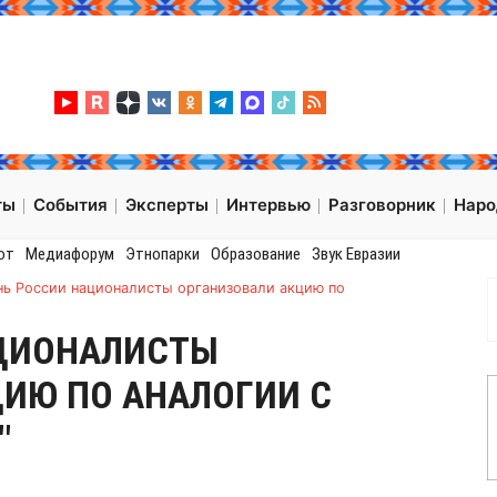
ты
События
Эксперты
Интервью
Разговорник
Нар
от
Медиафорум
Этнопарки
Образование
Звук Евразии
нь России националисты организовали акцию по
АЦИОНАЛИСТЫ
ИЮ ПО АНАЛОГИИ С
"