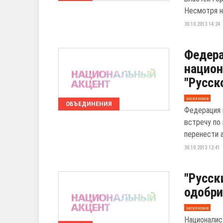
Несмотря на
30.10.2013 14:24
Федера
национ
"Русск
эксклюзив
ОБЪЕДИНЕНИЯ
Федерация 
встречу по
перенести а
30.10.2013 12:41
"Русск
одобри
эксклюзив
Националис