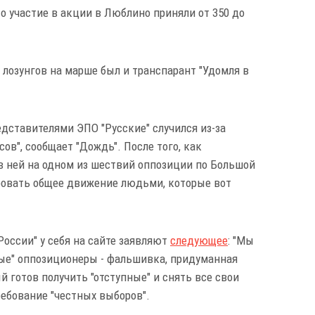
о участие в акции в Люблино приняли от 350 до
озунгов на марше был и транспарант "Удомля в
дставителями ЭПО "Русские" случился из-за
ов", сообщает "Дождь". После того, как
в ней на одном из шествий оппозиции по Большой
ровать общее движение людьми, которые вот
оссии" у себя на сайте заявляют
следующее
: "Мы
ные" оппозиционеры - фальшивка, придуманная
 готов получить "отступные" и снять все свои
ребование "честных выборов".