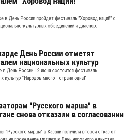
алем "Хоровод наций!"
ке в День России пройдет фестиваль "Хоровод наций" с
ационально-культурных объединений и диаспор.
харде День России отметят
алем национальных культур
е в День России 12 июня состоится фестиваль
х культур "Народов много - страна одна!"
заторам "Русского марша" в
тане снова отказали в согласовании
ры "Русского марша" в Казани получили второй отказ от
рода на проведение митинга в День народного единства.