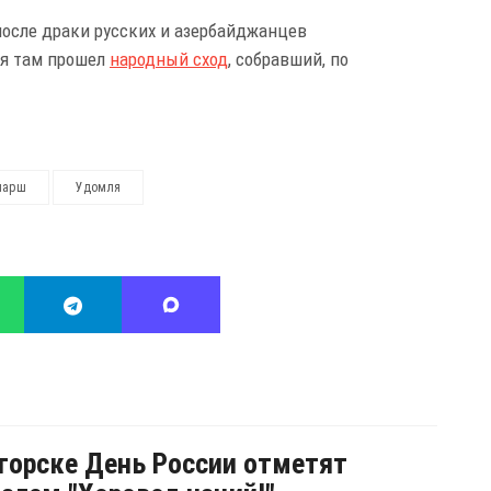
после драки русских и азербайджанцев
ня там прошел
народный сход
, собравший, по
марш
Удомля
горске День России отметят