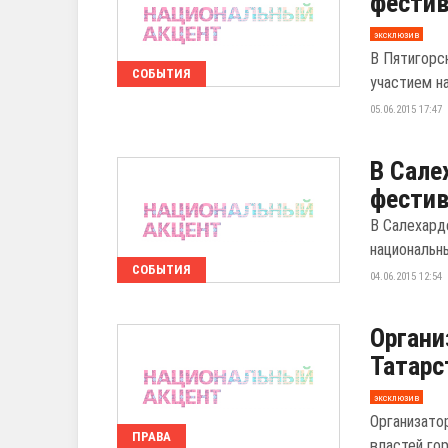
фестив
эксклюзив
В Пятигорс
СОБЫТИЯ
участием н
05.06.2015 17:47
В Сале
фестив
В Салехард
национальны
СОБЫТИЯ
04.06.2015 12:54
Органи
Татарс
эксклюзив
Организато
ПРАВА
властей го