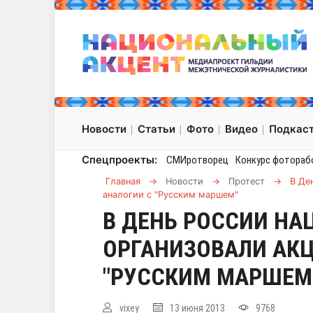
Новости
Статьи
Фото
Видео
Подкас
Спецпроекты:
СМИротворец
Конкурс фотораб
Главная
→
Новости
→
Протест
→
В Де
аналогии с "Русским маршем"
В ДЕНЬ РОССИИ Н
ОРГАНИЗОВАЛИ АКЦ
"РУССКИМ МАРШЕМ
vixey
13 июня 2013
9768