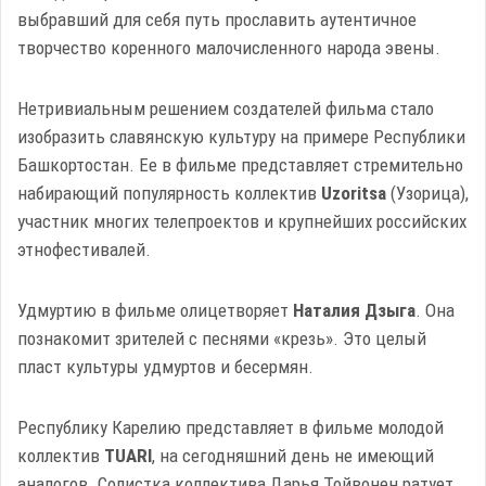
выбравший для себя путь прославить аутентичное
творчество коренного малочисленного народа эвены.
Нетривиальным решением создателей фильма стало
изобразить славянскую культуру на примере Республики
Башкортостан. Ее в фильме представляет стремительно
набирающий популярность коллектив
Uzoritsa
(Узорица),
участник многих телепроектов и крупнейших российских
этнофестивалей.
Удмуртию в фильме олицетворяет
Наталия Дзыга
. Она
познакомит зрителей с песнями «крезь». Это целый
пласт культуры удмуртов и бесермян.
Республику Карелию представляет в фильме молодой
коллектив
TUARI
, на сегодняшний день не имеющий
аналогов. Солистка коллектива Дарья Тойвонен ратует