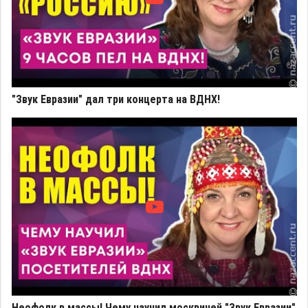
"Звук Евразии" дал три концерта на ВДНХ!
Неофолк в массы! Чему научил москвичей "Звук Евразии"