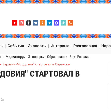
ты
События
Эксперты
Интервью
Разговорник
Нар
от
Медиафорум
Этнопарки
Образование
Звук Евразии
ук Евразии-Мордовия" стартовал в Саранске
РДОВИЯ" СТАРТОВАЛ В
:
3
)