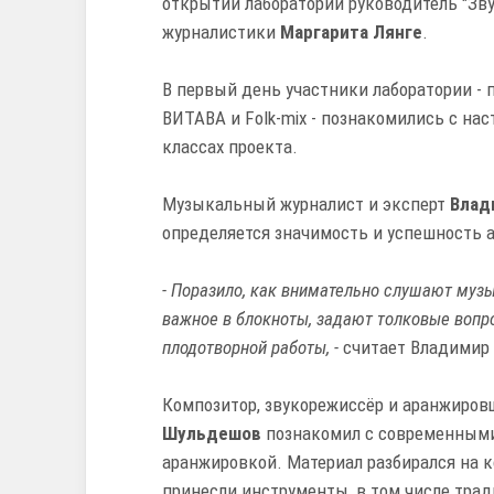
открытии лаборатории руководитель "Зв
журналистики
Маргарита Лянге
.
В первый день участники лаборатории -
ВИТАВА и Folk-mix - познакомились с на
классах проекта.
Музыкальный журналист и эксперт
Влад
определяется значимость и успешность а
- Поразило, как внимательно слушают муз
важное в блокноты, задают толковые воп
плодотворной работы, -
считает Владимир 
Композитор, звукорежиссёр и аранжиро
Шульдешов
познакомил с современными
аранжировкой. Материал разбирался на 
принесли инструменты, в том числе тра