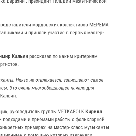
ука Евразии", президент Гильдии межэтнической
 представители мордовских коллективов МЕРЕМА,
ставниками и приняли участие в первых мастер-
имир Кальян
рассказал по каким критериям
ртистов.
ыканты. Никто не отвлекается, записывают самое
росы. Это очень многообещающее начало для
Кальян.
вщик, руководитель группы VETKAFOLK
Кирилл
 подходами и приёмами работы с фольклорной
конкретных примерах: на мастер-класс музыканты
диционные, с помощью которых извлекали,