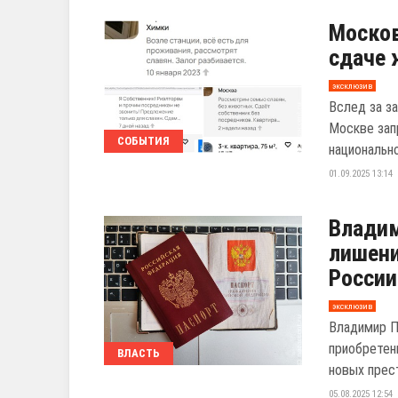
Москов
сдаче 
эксклюзив
Вслед за з
Москве зап
СОБЫТИЯ
национально
01.09.2025 13:14
Владим
лишени
России
эксклюзив
Владимир П
приобретен
ВЛАСТЬ
новых прес
05.08.2025 12:54