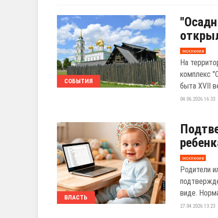
"Осадн
откры
эксклюзив
На террито
комплекс "
СОБЫТИЯ
быта XVII в
04.06.2026 16:33
Подтве
ребенк
эксклюзив
Родители и
подтвержде
виде. Норма
ВЛАСТЬ
27.04.2026 13:23