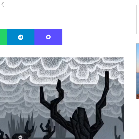
:
4
)