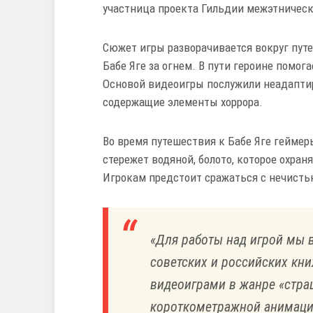
участница проекта Гильдии межэтничес
Сюжет игры разворачивается вокруг пут
Бабе Яге за огнем. В пути героине помог
Основой видеоигры послужили неадапти
содержащие элементы хоррора.
Во время путешествия к Бабе Яге геймер
стережет водяной, болото, которое охраня
Игрокам предстоит сражаться с нечисть
«Для работы над игрой мы 
советских и российских кн
видеоиграми в жанре «стра
короткометражной анимаци