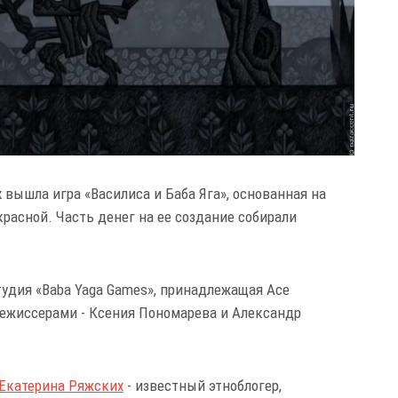
вышла игра «Василиса и Баба Яга», основанная на
красной. Часть денег на ее создание собирали
тудия «Baba Yaga Games», принадлежащая Асе
ежиссерами - Ксения Пономарева и Александр
Екатерина Ряжских
- известный этноблогер,