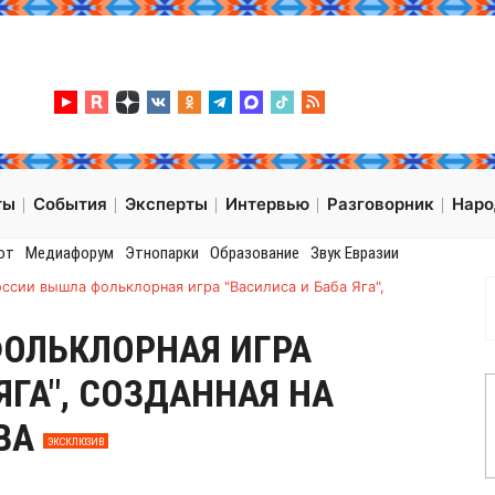
ты
События
Эксперты
Интервью
Разговорник
Нар
от
Медиафорум
Этнопарки
Образование
Звук Евразии
оссии вышла фольклорная игра "Василиса и Баба Яга",
ОЛЬКЛОРНАЯ ИГРА
ЯГА", СОЗДАННАЯ НА
ВА
ЭКСКЛЮЗИВ