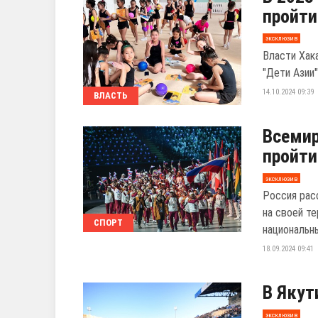
пройти
эксклюзив
Власти Хак
"Дети Азии"
14.10.2024 09:39
ВЛАСТЬ
Всемир
пройти
эксклюзив
Россия рас
на своей т
СПОРТ
национальны
18.09.2024 09:41
В Якут
эксклюзив