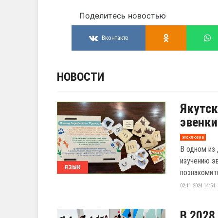
Поделитесь новостью
Вконтакте
НОВОСТИ
Якутск
эвенк
эксклюзив
В одном из
изучению э
ЯЗЫК
познакомить
02.11.2024 14:54
В 2028