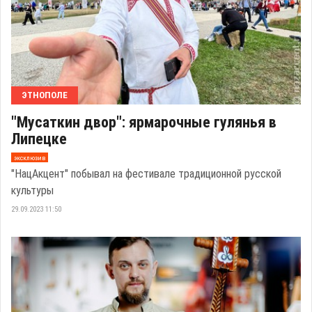
ЭТНОПОЛЕ
"Мусаткин двор": ярмарочные гулянья в
Липецке
эксклюзив
"НацАкцент" побывал на фестивале традиционной русской
культуры
29.09.2023 11:50