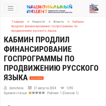
Главная
→
Новости
→
Власть
→
Кабмин
продлил финансирование госпрограммы по
продвижению русского языка
КАБМИН ПРОДЛИЛ
ФИНАНСИРОВАНИЕ
ГОСПРОГРАММЫ ПО
ПРОДВИЖЕНИЮ РУССКОГО
ЯЗЫКА
ЭКСКЛЮЗИВ
domcheva
21 августа 2024
1295
Оцените статью
Рейтинг:
1
(Голосов:
1
)