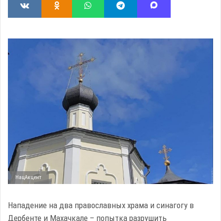
НацАкцент
Нападение на два православных храма и синагогу в
Дербенте и Махачкале – попытка разрушить