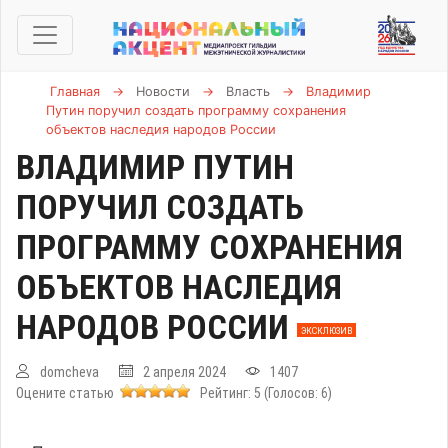
Главная
→
Новости
→
Власть
→
Владимир
Путин поручил создать программу сохранения
объектов наследия народов России
ВЛАДИМИР ПУТИН
ПОРУЧИЛ СОЗДАТЬ
ПРОГРАММУ СОХРАНЕНИЯ
ОБЪЕКТОВ НАСЛЕДИЯ
НАРОДОВ РОССИИ
ЭКСКЛЮЗИВ
domcheva
2 апреля 2024
1407
Оцените статью
Рейтинг:
5
(Голосов:
6
)