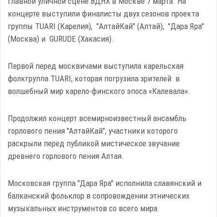
главной уличной сцене ВДНХ в Москве 7 марта. На
концерте выступили финалисты двух сезонов проекта
группы TUARI (Карелия), "АлтайКай" (Алтай), "Дара Яра"
(Москва) и GURUDE (Хакасия).
Первой перед москвичами выступила карельская
фолкгруппа TUARI, которая погрузила зрителей в
волшебный мир карело-финского эпоса «Калевала».
Продолжил концерт всемирноизвестный ансамбль
горлового пения "АлтайКай", участники которого
раскрыли перед публикой мистическое звучание
древнего горлового пения Алтая.
Московская группа "Дара Яра" исполнила славянский и
балканский фольклор в сопровождении этнических
музыкальных инструментов со всего мира.