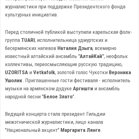
журналистики при поддержке Президентского фонда
культурных инициатив.
Перед столичной публикой выступили карельская фолк-
группа
TUАRI
, исполнительница удмуртских и
бесермянских напевов
Наталия Дзыга
, всемирно
известный алтайский ансамбль
"АлтайКай"
, неофольк
коллективы, переосмысляющие русскую традицию,
UZORITSA
и
Vetkafolk
, золотой голос Чукотки
Вероника
Ушолик
. Приглашенные гости фестиваля - исполнитель
музыки на армянском дудуке
Аргишти
и ансамбль
народной песни "
Белое Злато
".
Ведущей концерта стала президент Гильдии
межэтнической журналистики, лицо канала
"Национальный акцент"
Маргарита Лянге
.