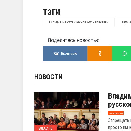
ТЭГИ
Гильдия межэтнической журналистики
звук 
Поделитесь новостью
Вконтакте
НОВОСТИ
Владим
русско
эксклюзив
Запрещать 
просто им 
ВЛАСТЬ