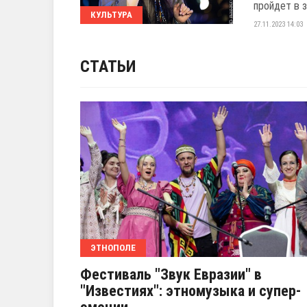
пройдет в з
КУЛЬТУРА
27.11.2023 14:03
СТАТЬИ
ЭТНОПОЛЕ
Фестиваль "Звук Евразии" в
"Известиях": этномузыка и супер-