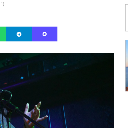
:
1
)