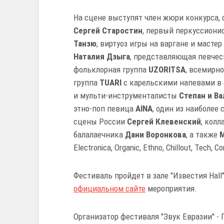
На сцене выступят член жюри конкурса, 
Сергей Старостин
, первый перкуссиони
Танзю
, виртуоз игры на варгане и масте
Наталия Дзыга
, представляющая певчес
фольклорная группа
UZORITSA
, всемирн
группа
TUARI
с карельскими напевами в 
и мульти-инструменталисты
Степан и В
этно-поп певица
AINA
, один из наиболее
сцены России
Сергей Клевенский
, кол
балалаечника
Дани Воронкова
, а также
M
Electronica, Organic, Ethno, Chillout, Tech, 
Фестиваль пройдет в зале "Известия Hal
официальном сайте
мероприятия.
Организатор фестиваля "Звук Евразии" -