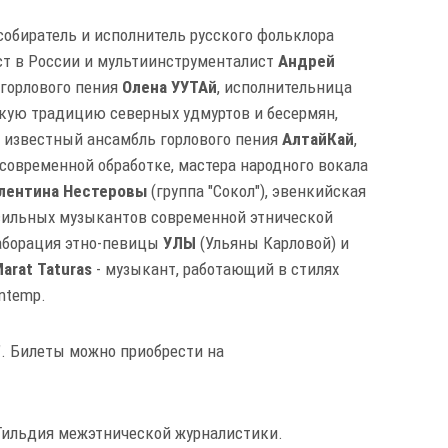
собиратель и исполнитель русского фольклора
ст в России и мультиинструменталист
Андрей
р горлового пения
Олена УУТАй
, исполнительница
кую традицию северных удмуртов и бесермян,
о известный ансамбль горлового пения
АлтайКай
,
современной обработке, мастера народного вокала
алентина Нестеровы
(группа "Сокол"), эвенкийская
 сильных музыкантов современной этнической
лаборация этно-певицы
УЛЫ
(Ульяны Карловой) и
arat Taturas
- музыĸант, работающий в стилях
Contemp.
l". Билеты можно приобрести на
 Гильдия межэтнической журналистики.