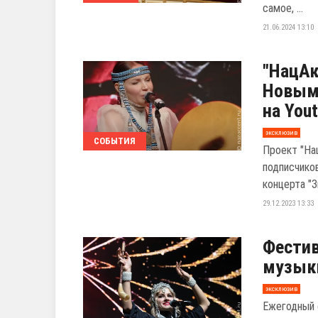
самое, ...
21.06.2024 13:10
"НацАк
Новым 
на You
эксклюзив
СОБЫТИЯ
Проект "На
подписчико
концерта "З
29.12.2023 13:33
Фестив
музыки
эксклюзив
Ежегодный 