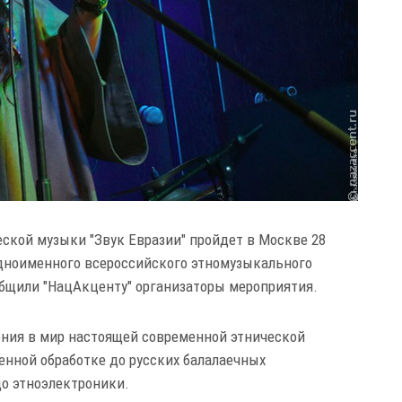
ской музыки "Звук Евразии" пройдет в Москве 28
одноименного всероссийского этномузыкального
общили "НацАкценту" организаторы мероприятия.
ения в мир настоящей современной этнической
енной обработке до русских балалаечных
до этноэлектроники.