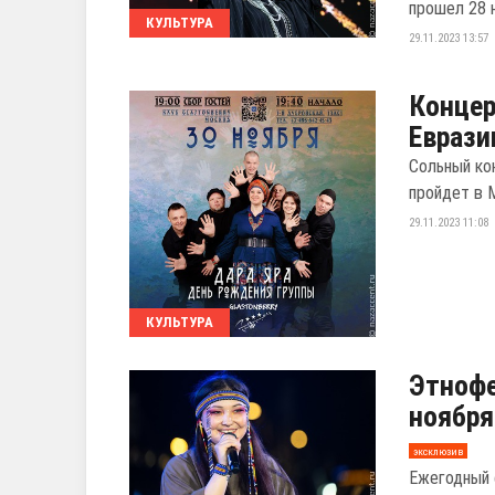
прошел 28 н
КУЛЬТУРА
29.11.2023 13:57
Концер
Еврази
Сольный кон
пройдет в 
29.11.2023 11:08
КУЛЬТУРА
Этнофе
ноября
эксклюзив
Ежегодный 