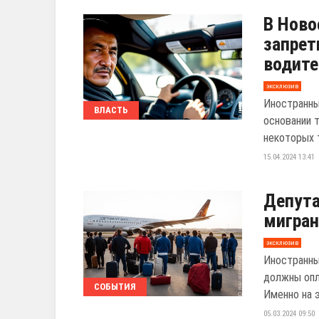
В Ново
запрет
водите
эксклюзив
Иностранны
ВЛАСТЬ
основании 
некоторых т
15.04.2024 13:41
Депута
мигран
эксклюзив
Иностранны
должны опл
СОБЫТИЯ
Именно на э
05.03.2024 09:50