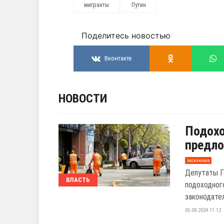
мигранты
Путин
Поделитесь новостью
Вконтакте
НОВОСТИ
Подохо
предло
эксклюзив
Депутаты Г
ВЛАСТЬ
подоходног
законодател
05.08.2024 11:12