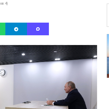
сов:
4
)