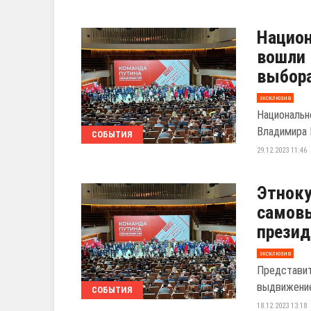
Нацио
вошли 
выбора
эксклюзив
Национальн
Владимира 
СОБЫТИЯ
29.12.2023 11:46
Этноку
самов
прези
эксклюзив
Представит
выдвижение
СОБЫТИЯ
18.12.2023 13:18