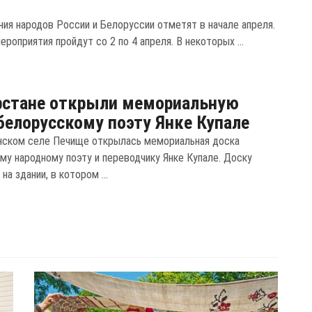
ния народов России и Белоруссии отметят в начале апреля.
роприятия пройдут со 2 по 4 апреля. В некоторых ...
рстане открыли мемориальную
белорусскому поэту Янке Купале
нском селе Печище открылась мемориальная доска
му народному поэту и переводчику Янке Купале. Доску
на здании, в котором ...