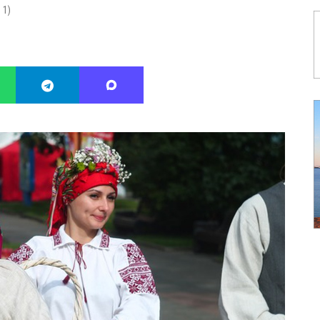
:
1
)