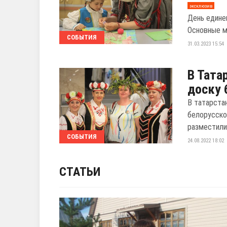
эксклюзив
День едине
Основные ме
СОБЫТИЯ
31.03.2023 15:54
В Тата
доску 
В татарста
белорусско
разместили 
СОБЫТИЯ
24.08.2022 18:02
СТАТЬИ