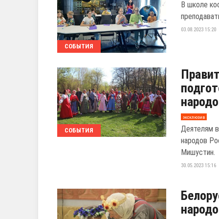
В школе ко
преподават
03.08.2023 15:20
СОБЫТИЯ
Правит
подгот
народо
эксклюзив
Деятелям в
СОБЫТИЯ
народов Ро
Мишустин.
30.05.2023 15:16
Белору
народо