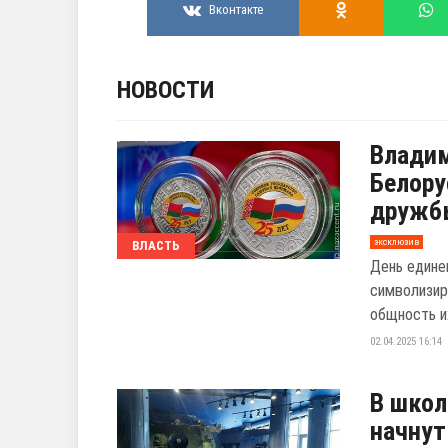
Вконтакте
НОВОСТИ
Владим
Белору
дружб
эксклюзив
ВЛАСТЬ
День едине
символизир
общность их
02.04.2025 16:14
В школ
начнут