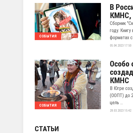
В Росс
КМНС, 
Сборник "С
году. Книг
СОБЫТИЯ
форматах с .
05.04.2023 17:50
Особо 
создад
КМНС
В Югре соз
(ООПТ) до 2
цель ...
СОБЫТИЯ
28.03.2023 15:42
СТАТЬИ