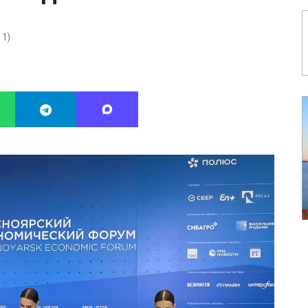
:
1
)