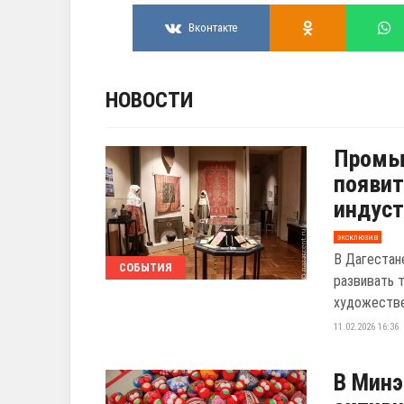
Вконтакте
НОВОСТИ
Промыс
появит
индуст
эксклюзив
В Дагестан
СОБЫТИЯ
развивать 
художеств
11.02.2026 16:36
В Минэ