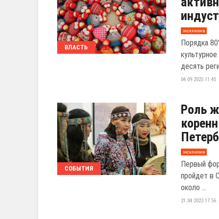
активн
индуст
эксклюзив
Порядка 80
ВЛАСТЬ
культурное
десять реги
04.09.2025 11:45
Роль ж
коренн
Петерб
эксклюзив
Первый фор
СОБЫТИЯ
пройдет в 
около ...
21.04.2023 17:56