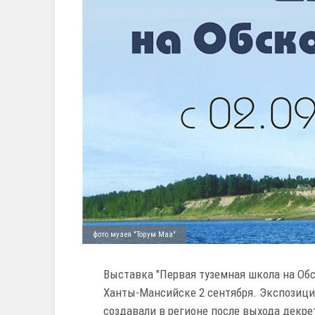
фото музея "Торум Маа"
Выставка "Первая туземная школа на Обск
Ханты-Мансийске 2 сентября. Экспозиц
создавали в регионе после выхода декр