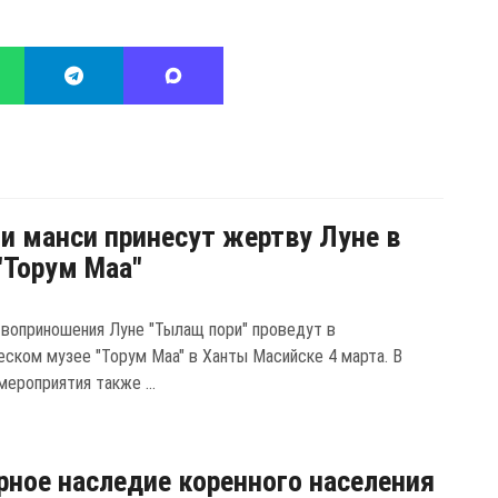
и манси принесут жертву Луне в
"Торум Маа"
воприношения Луне "Тылащ пори" проведут в
еском музее "Торум Маа" в Ханты Масийске 4 марта. В
ероприятия также ...
рное наследие коренного населения