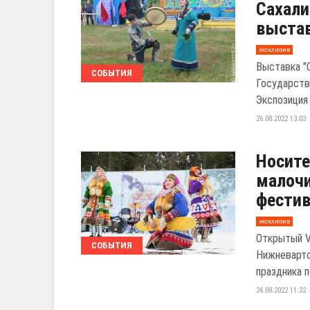
Сахали
выстав
эксклюзив
Выставка "
СОБЫТИЯ
Государств
Экспозиция 
26.08.2022 13:03
Носите
малочи
фестив
эксклюзив
Открытый V
СОБЫТИЯ
Нижневарто
праздника п
24.08.2022 11:32