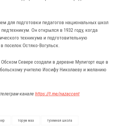
ем для подготовки педагогов национальных школ
педтехникум. Он открылся в 1932 году, когда
гического техникума и подготовительную
в поселок Остяко-Вогульск.
 Обском Севере создали в деревне Мулигорт еще в
тобольскому учителю Иосифу Николаеву и желанию
 телеграм-канале
https://t.me/nazaccent
вер
торум маа
туземная школа