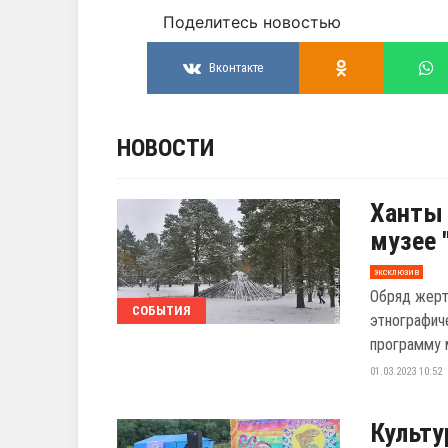
Поделитесь новостью
Вконтакте
НОВОСТИ
Ханты 
музее 
эксклюзив
Обряд жерт
СОБЫТИЯ
этнографич
программу м
01.03.2023 10:52
Культу