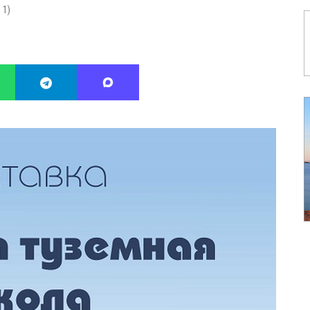
:
1
)