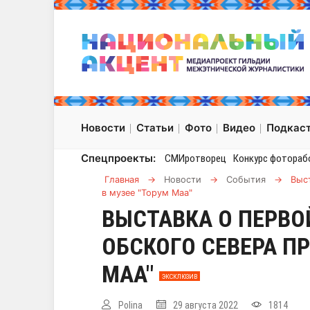
Новости
Статьи
Фото
Видео
Подкас
Спецпроекты:
СМИротворец
Конкурс фотораб
Главная
→
Новости
→
События
→
Выс
в музее "Торум Маа"
ВЫСТАВКА О ПЕРВО
ОБСКОГО СЕВЕРА П
МАА"
ЭКСКЛЮЗИВ
Polina
29 августа 2022
1814