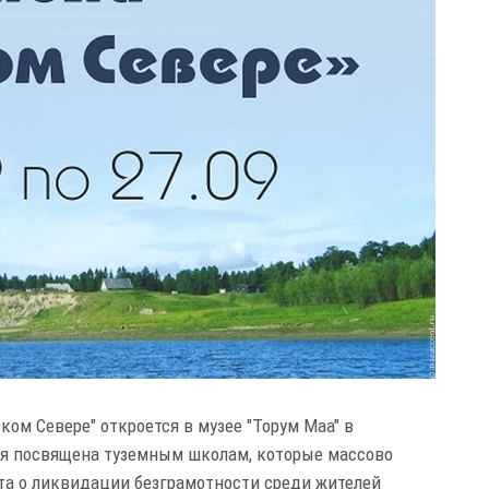
ом Севере" откроется в музее "Торум Маа" в
ия посвящена туземным школам, которые массово
ета о ликвидации безграмотности среди жителей