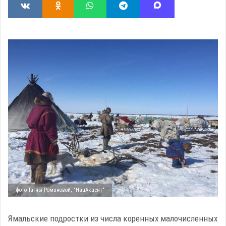
фото Тагны Романовой, "НацАкцент"
Ямальские подростки из числа коренных малочисленных