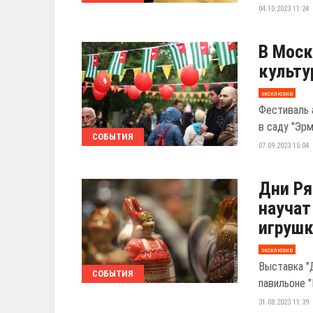
04.10.2023 11:24
В Моск
культ
эксклюзив
Фестиваль 
в саду "Эрм
СОБЫТИЯ
07.09.2023 15:04
Дни Ря
научат
игруш
эксклюзив
Выставка "
СОБЫТИЯ
павильоне "
31.08.2023 11:39