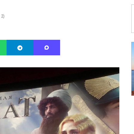
:
2
)