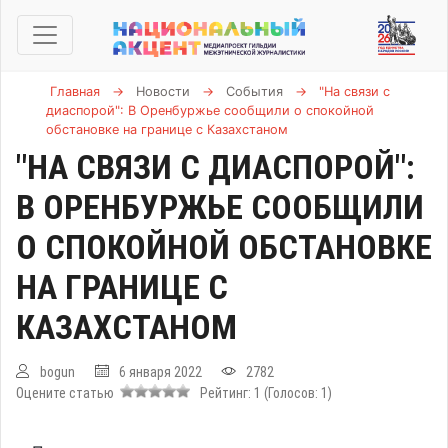
Главная
→
Новости
→
События
→
"На связи с
диаспорой": В Оренбуржье сообщили о спокойной
обстановке на границе с Казахстаном
"НА СВЯЗИ С ДИАСПОРОЙ":
В ОРЕНБУРЖЬЕ СООБЩИЛИ
О СПОКОЙНОЙ ОБСТАНОВКЕ
НА ГРАНИЦЕ С
КАЗАХСТАНОМ
bogun
6 января 2022
2782
Оцените статью
Рейтинг:
1
(Голосов:
1
)