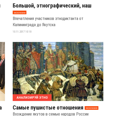
й
Большой, этнографический, наш
эксклюзив
Впечатления участников этнодиктанта от
Калининграда до Якутска
10.11.2017 10:18
АНАЛИЗИРУЙ ЭТНО
а
Самые пушистые отношения
эксклюзив
Вхождение якутов в семью народов России