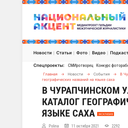
Новости
Статьи
Фото
Видео
Подкас
Спецпроекты:
СМИротворец
Конкурс фотораб
Главная
→
Новости
→
События
→
В Чу
географических названий на языке саха
В ЧУРАПЧИНСКОМ У
КАТАЛОГ ГЕОГРАФИ
ЯЗЫКЕ САХА
ЭКСКЛЮЗИВ
Polina
11 октября 2021
2292