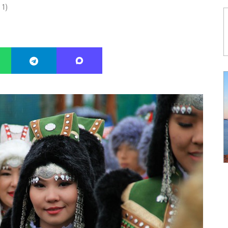
:
1
)