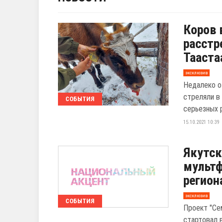
Коров 
расстр
Тааста
эксклюзив
Недалеко о
стреляли в
СОБЫТИЯ
серьезных р
15.10.2021 10:39
Якутск
мультф
регион
эксклюзив
СОБЫТИЯ
Проект "Се
стартовал в