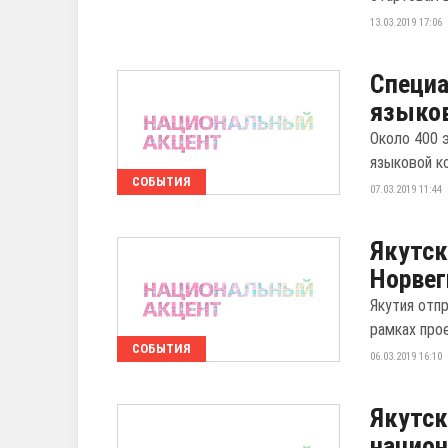
13.03.2019 17:06
Специа
языков
Около 400 
языковой к
СОБЫТИЯ
07.03.2019 11:44
Якутск
Норвег
Якутия отп
рамках про
СОБЫТИЯ
06.03.2019 16:10
Якутск
нацио