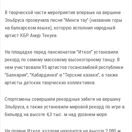
В творческой части мероприятия впервые на вершине
Эльбруса прозвучала песня "Минги тау" (название горы
на балкарском языке), которую исполнил народный
артист КБР Амур Текуев.
На площадке перед пансионатом "Иткол" установили
рекорд по самому массовому высокогорному танцу. В
нем участвовали 95 артистов госансамблей республики
"Балкария", "Кабардинка" и "Терские казаки", а также
артисты детских творческих коллективов.
Спортсмены совершили рекордные забеги на вершину
Эльбруса, а также установили мировой рекорд по игре в
бильярд на высоте 4,3 тыс. м над уровнем моря.
На поляне Иткол, которая находится на высоте 2 080 м,