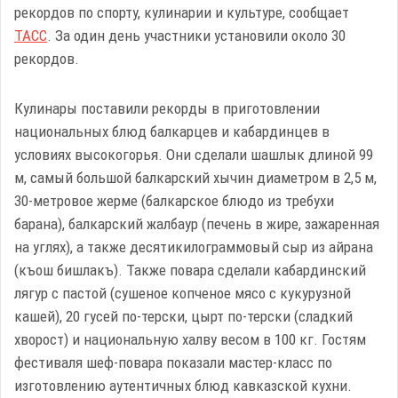
рекордов по спорту, кулинарии и культуре, сообщает
ТАСС
. За один день участники установили около 30
рекордов.
Кулинары поставили рекорды в приготовлении
национальных блюд балкарцев и кабардинцев в
условиях высокогорья. Они сделали шашлык длиной 99
м, самый большой балкарский хычин диаметром в 2,5 м,
30-метровое жерме (балкарское блюдо из требухи
барана), балкарский жалбаур (печень в жире, зажаренная
на углях), а также десятикилограммовый сыр из айрана
(къош бишлакъ). Также повара сделали кабардинский
лягур с пастой (сушеное копченое мясо с кукурузной
кашей), 20 гусей по-терски, цырт по-терски (сладкий
хворост) и национальную халву весом в 100 кг. Гостям
фестиваля шеф-повара показали мастер-класс по
изготовлению аутентичных блюд кавказской кухни.