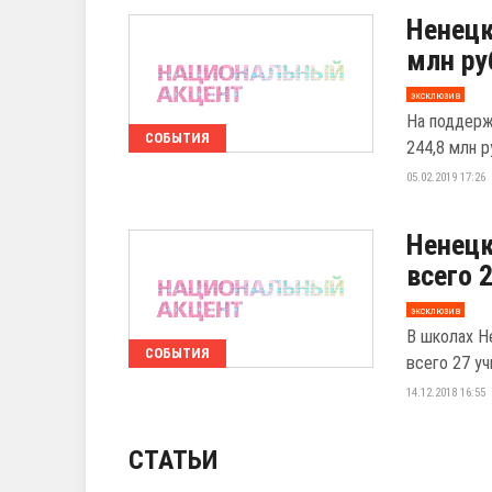
Ненецк
млн ру
эксклюзив
На поддерж
СОБЫТИЯ
244,8 млн р
05.02.2019 17:26
Ненецк
всего 
эксклюзив
В школах Н
СОБЫТИЯ
всего 27 уч
14.12.2018 16:55
СТАТЬИ