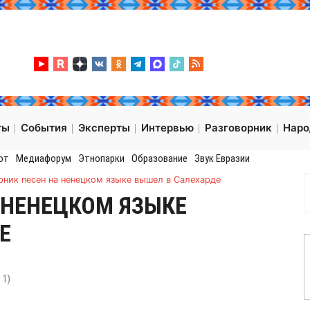
ты
События
Эксперты
Интервью
Разговорник
Нар
от
Медиафорум
Этнопарки
Образование
Звук Евразии
рник песен на ненецком языке вышел в Салехарде
 НЕНЕЦКОМ ЯЗЫКЕ
Е
:
1
)