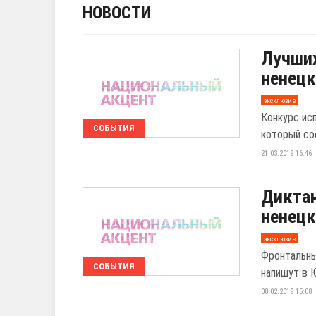
НОВОСТИ
Лучших
ненецк
эксклюзив
Конкурс исп
СОБЫТИЯ
который со
21.03.2019 16:46
Диктан
ненецк
эксклюзив
Фронтальны
СОБЫТИЯ
напишут в 
08.02.2019 15:08