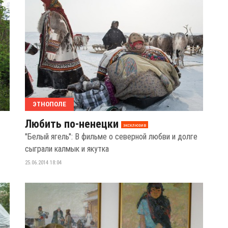
ЭТНОПОЛЕ
Любить по-ненецки
эксклюзив
"Белый ягель": В фильме о северной любви и долге
сыграли калмык и якутка
25.06.2014 18:04