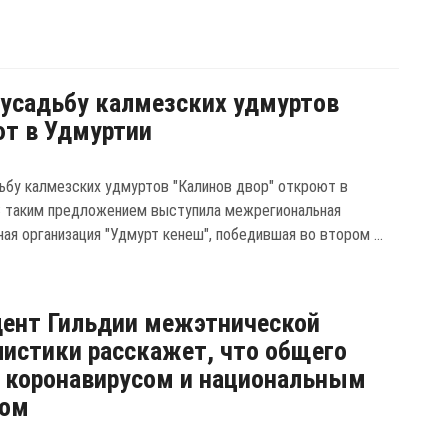
усадьбу калмезских удмуртов
т в Удмуртии
ьбу калмезских удмуртов "Калинов двор" откроют в
С таким предложением выступила межрегиональная
ая организация "Удмурт кенеш", победившая во втором ...
ент Гильдии межэтнической
истики расскажет, что общего
 коронавирусом и национальным
сом