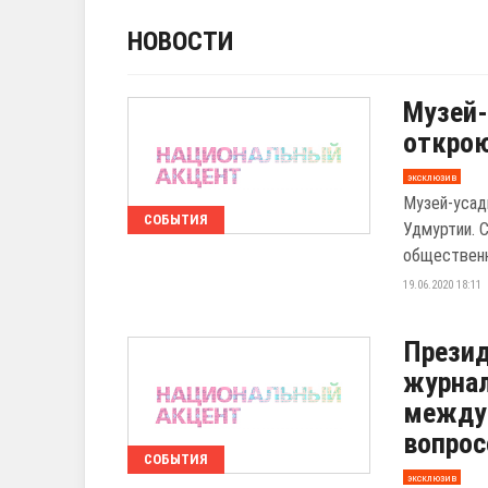
НОВОСТИ
Музей-
открою
эксклюзив
Музей-усад
СОБЫТИЯ
Удмуртии. 
общественн
19.06.2020 18:11
Презид
журнал
между
вопро
СОБЫТИЯ
эксклюзив