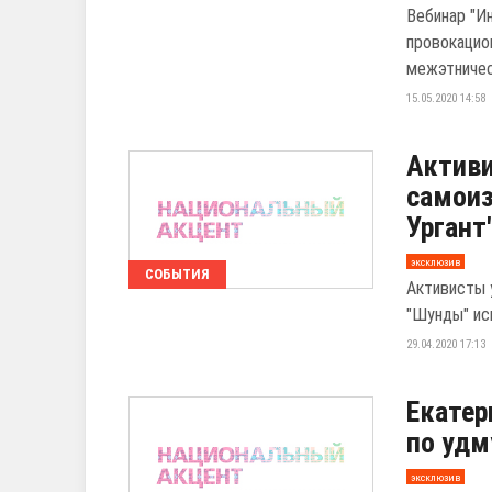
Вебинар "И
провокацион
межэтничес
15.05.2020 14:58
Активи
самоиз
Ургант
эксклюзив
СОБЫТИЯ
Активисты 
"Шунды" ис
29.04.2020 17:13
Екатер
по удм
эксклюзив