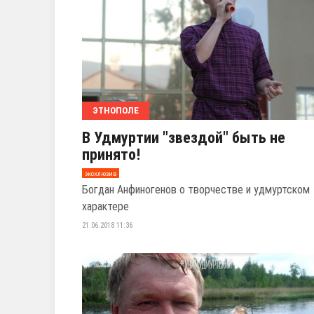
ЭТНОПОЛЕ
В Удмуртии "звездой" быть не
принято!
эксклюзив
Богдан Анфиногенов о творчестве и удмуртском
характере
21.06.2018 11:36