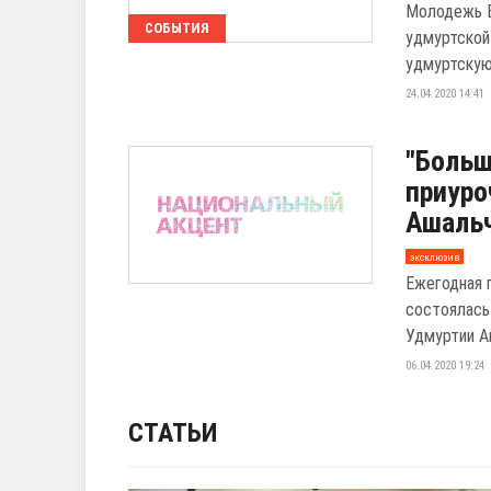
Молодежь Е
СОБЫТИЯ
удмуртской
удмуртскую
24.04.2020 14:41
"Больш
приуро
Ашаль
эксклюзив
Ежегодная 
состоялась
Удмуртии А
06.04.2020 19:24
СТАТЬИ