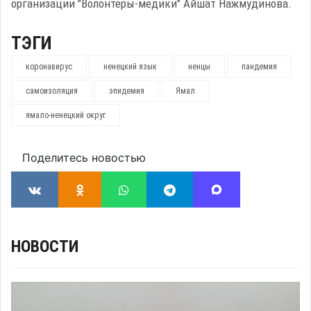
организации "Волонтеры-медики" Айшат Нажмудинова.
ТЭГИ
коронавирус
ненецкий язык
ненцы
пандемия
самоизоляция
эпидемия
Ямал
ямало-ненецкий округ
Поделитесь новостью
НОВОСТИ