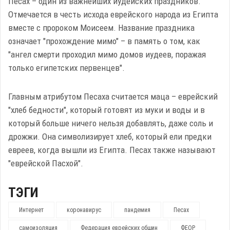
Песах – один из важнейших иудейских праздников.
Отмечается в честь исхода еврейского народа из Египта
вместе с пророком Моисеем. Название праздника
означает "прохождение мимо" – в память о том, как
"ангел смерти проходил мимо домов иудеев, поражая
только египетских первенцев".
Главным атрибутом Песаха считается маца – еврейский
"хлеб бедности", который готовят из муки и воды и в
который больше ничего нельзя добавлять, даже соль и
дрожжи. Она символизирует хлеб, который ели предки
евреев, когда вышли из Египта. Песах также называют
"еврейской Пасхой".
ТЭГИ
Интернет
коронавирус
пандемия
Песах
самоизоляция
Федерация еврейских общин
ФЕОР