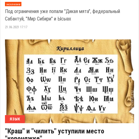
эксклюзив
Под ограничения уже попали "Дикая мята", федеральный
Сабантуй, "Мир Сибири" и Ысыах
21.06.2021 17:17
ЯЗЫК
"Краш" и "чилить" уступили место
"короняжке"