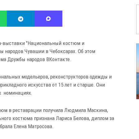
са-выставки "Национальный костюм и
ы народов Чувашии в Чебоксарах. Об этом
ома Дружбы народов ВКонтакте.
иональных модельеров, реконструкторов одежды и
икладного искусства от 15 лет и старше. Они
х номинациях.
тюм в реставрации получила Людмила Маскина,
ного костюма признана Лариса Белова, диплом за
рала Елена Матросова.