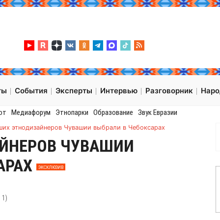
ты
События
Эксперты
Интервью
Разговорник
Нар
от
Медиафорум
Этнопарки
Образование
Звук Евразии
ших этнодизайнеров Чувашии выбрали в Чебоксарах
ЙНЕРОВ ЧУВАШИИ
АРАХ
ЭКСКЛЮЗИВ
:
1
)