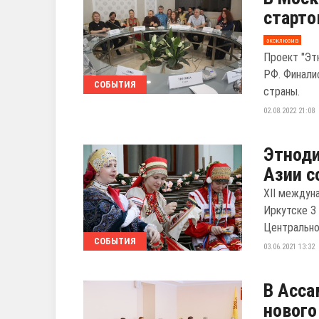
старто
эксклюзив
Проект "Эт
РФ. Финали
СОБЫТИЯ
страны.
02.08.2022 21:08
Этноди
Азии с
XII междун
Иркутске 3
Центральной
СОБЫТИЯ
03.06.2021 13:32
В Асса
нового