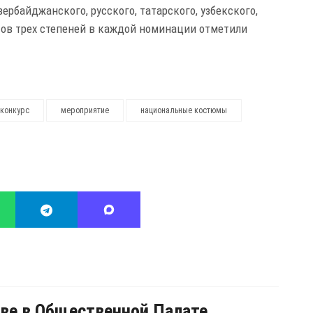
байджанского, русского, татарского, узбекского,
тов трех степеней в каждой номинации отметили
конкурс
мероприятие
национальные костюмы
ве в Общественной Палате