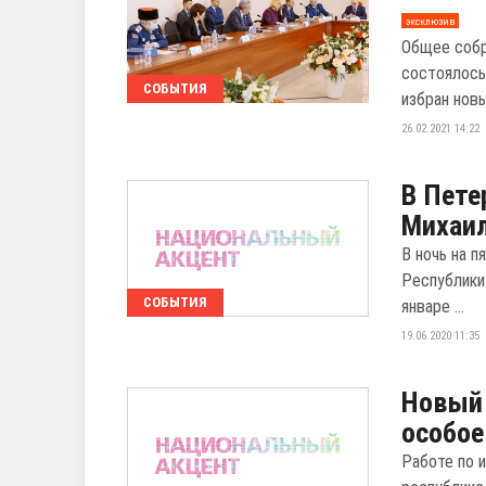
эксклюзив
Общее собр
состоялось
СОБЫТИЯ
избран новы
26.02.2021 14:22
В Пете
Михаил
В ночь на п
Республики
СОБЫТИЯ
январе ...
19.06.2020 11:35
Новый 
особо
Работе по 