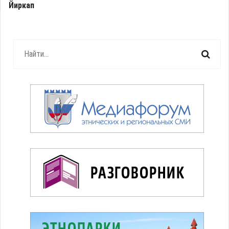
Йиркап