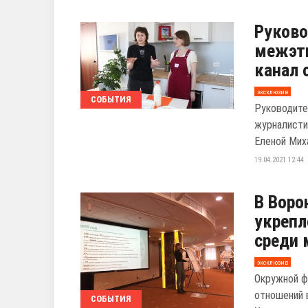
Руково
межэтн
канал 
эксклюзив
СОБЫТИЯ
Руководите
журналисти
Еленой Миха
19.04.2021 12:44
В Воро
укреп
среди
эксклюзив
Окружной ф
отношений 
СОБЫТИЯ