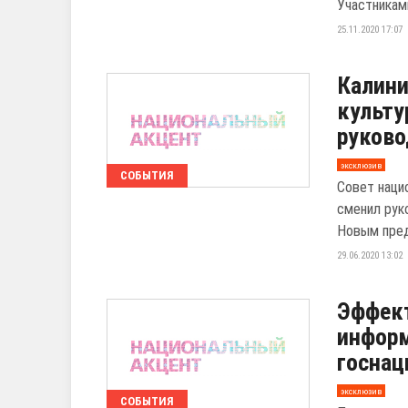
Участниками
25.11.2020 17:07
Калини
культу
руково
эксклюзив
СОБЫТИЯ
Совет наци
сменил рук
Новым пред
29.06.2020 13:02
Эффек
инфор
госнац
эксклюзив
СОБЫТИЯ