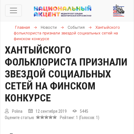
Главная
→
Новости
→
События
→
Хантыйского
фольклориста признали звездой социальных сетей на
финском конкурсе
ХАНТЫЙСКОГО
ФОЛЬКЛОРИСТА ПРИЗНАЛИ
ЗВЕЗДОЙ СОЦИАЛЬНЫХ
СЕТЕЙ НА ФИНСКОМ
КОНКУРСЕ
Polina
12 сентября 2019
5445
Оцените статью
Рейтинг:
1
(Голосов:
1
)