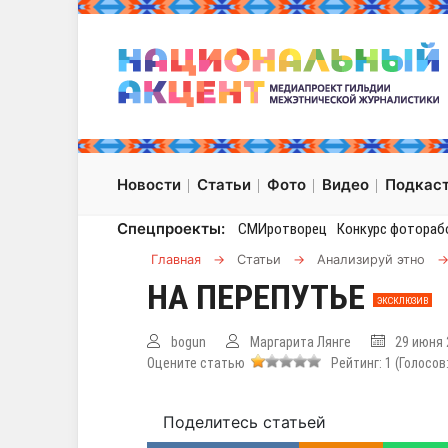
Новости
Статьи
Фото
Видео
Подкас
Спецпроекты:
СМИротворец
Конкурс фотораб
Главная
→
Статьи
→
Анализируй этно
НА ПЕРЕПУТЬЕ
ЭКСКЛЮЗИВ
bogun
Маргарита Лянге
29 июня 
Оцените статью
Рейтинг:
1
(Голосов
Поделитесь статьей