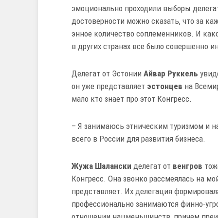
эмоционально проходили выборы делегато
достоверности можно сказать, что за к
энное количество соплеменников. И како
в других странах все было совершенно и
Делегат от Эстонии
Айвар Руккель
увиде
он уже представляет
эстонцев
на Всемир
мало кто знает про этот Конгресс.
– Я занимаюсь этническим туризмом и 
всего в России для развития бизнеса.
Жужа Шалански
делегат от
венгров
тоже
Конгресс. Она звонко рассмеялась на мой
представляет. Их делегация формировала
профессионально занимаются финно-угр
отношении нацменьшинств, причем преи