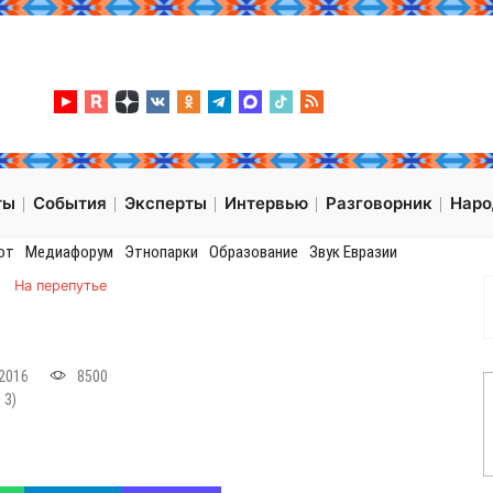
ты
События
Эксперты
Интервью
Разговорник
Нар
от
Медиафорум
Этнопарки
Образование
Звук Евразии
→
На перепутье
2016
8500
:
3
)