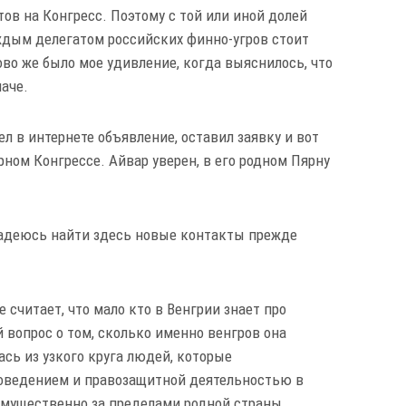
в на Конгресс. Поэтому с той или иной долей
аждым делегатом российских финно-угров стоит
во же было мое удивление, когда выяснилось, что
наче.
л в интернете объявление, оставил заявку и вот
ном Конгрессе. Айвар уверен, в его родном Пярну
надеюсь найти здесь новые контакты прежде
 считает, что мало кто в Венгрии знает про
 вопрос о том, сколько именно венгров она
сь из узкого круга людей, которые
оведением и правозащитной деятельностью в
мущественно за пределами родной страны.