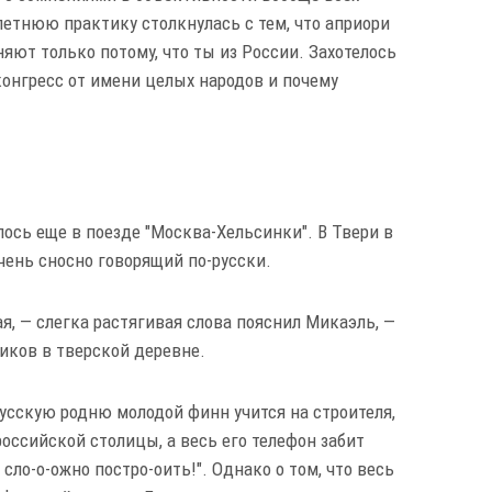
летнюю практику столкнулась с тем, что априори
ют только потому, что ты из России. Захотелось
конгресс от имени целых народов и почему
ось еще в поезде "Москва-Хельсинки". В Твери в
чень сносно говорящий по-русски.
ая, — слегка растягивая слова пояснил Микаэль, —
иков в тверской деревне.
усскую родню молодой финн учится на строителя,
оссийской столицы, а весь его телефон забит
ло-о-ожно постро-оить!". Однако о том, что весь