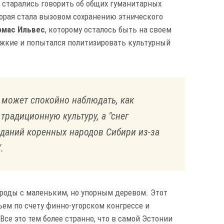
 старались говорить об общих гуманитарных
торая стала вызовом сохранению этнического
омас Ильвес
, которому осталось быть на своем
тяжкие и попытался политизировать культурный
е может спокойно наблюдать, как
традиционную культуру, а "снег
аданий коренных народов Сибири из-за
.
ароды с маленьким, но упорным деревом. Этот
ьем по счету финно-угорском конгрессе и
се это тем более странно, что в самой Эстонии